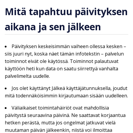
Mitä tapahtuu päivityksen
aikana ja sen jälkeen
Päivityksen keskeisimmän vaiheen ollessa kesken –
siis juuri nyt, koska näet tämän infotekstin – palvelun
toiminnot eivät ole käytössä. Toiminnot palautuvat
käyttöön heti kun data on saatu siirrettyä vanhalta
palvelimelta uudelle.
Jos olet käyttänyt Jälkeä käyttäjätunnuksella, joudut
mitä todennäköisimmin kirjautumaan sisään uudelleen.
Väliaikaiset toimintahäiriöt ovat mahdollisia
päivitystä seuraavina päivinä. Ne saattavat korjaantua
hetken perästä, mutta jos ongelmat jatkuvat vielä
muutaman päivän jälkeenkin, niistä voi ilmoittaa