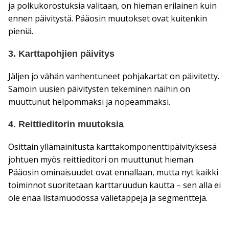
ja polkukorostuksia valitaan, on hieman erilainen kuin
ennen päivitystä. Pääosin muutokset ovat kuitenkin
pieniä.
3. Karttapohjien päivitys
Jäljen jo vähän vanhentuneet pohjakartat on päivitetty.
Samoin uusien päivitysten tekeminen näihin on
muuttunut helpommaksi ja nopeammaksi.
4. Reittieditorin muutoksia
Osittain yllämainitusta karttakomponenttipäivityksesä
johtuen myös reittieditori on muuttunut hieman.
Pääosin ominaisuudet ovat ennallaan, mutta nyt kaikki
toiminnot suoritetaan karttaruudun kautta – sen alla ei
ole enää listamuodossa välietappeja ja segmenttejä.