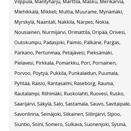
Vilppula, Mäntyharju, Marttila, Masku, Merikarvia,
Miehikkälä, Mikkeli, Multia, Muurame, Mynämäki,
Myrskylä, Naantali, Nakkila, Närpes, Nokia,
Nousiainen, Nurmijärvi, Orimattila, Oripää, Orivesi,
Outokumpu, Padasjoki, Paimio, Pälkäne, Pargas,
Parkano, Pertunmaa, Petäjävesi, Pieksämäki,
Pielavesi, Pirkkala, Pomarkku, Pori, Pornainen,
Porvoo, Pöytyä, Pukkila, Punkalaidun, Puumala,
Pyhtää, Raisio, Rantasalmi, Raseborg, Rauma,
Rautalampi, Riihimäki, Ruokolahti, Ruovesi, Rusko,
Saarijärvi, Säkylä, Salo, Sastamala, Sauvo, Savitaipale,
Savonlinna, Seinäjoki, Siikainen, Siilinjärvi, Sipoo,
Siuntio, Soini, Somero, Sulkava, Suonenjoki, Sysmä,