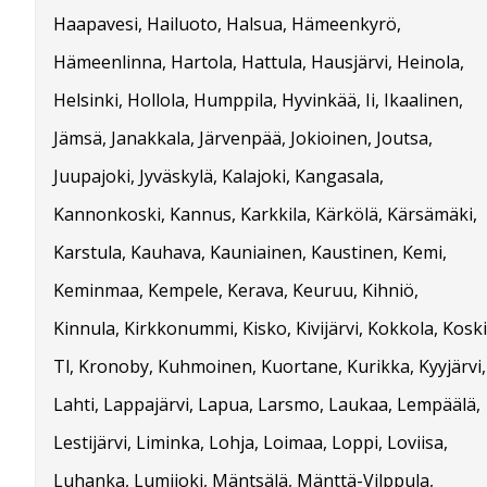
Haapavesi, Hailuoto, Halsua, Hämeenkyrö,
Hämeenlinna, Hartola, Hattula, Hausjärvi, Heinola,
Helsinki, Hollola, Humppila, Hyvinkää, Ii, Ikaalinen,
Jämsä, Janakkala, Järvenpää, Jokioinen, Joutsa,
Juupajoki, Jyväskylä, Kalajoki, Kangasala,
Kannonkoski, Kannus, Karkkila, Kärkölä, Kärsämäki,
Karstula, Kauhava, Kauniainen, Kaustinen, Kemi,
Keminmaa, Kempele, Kerava, Keuruu, Kihniö,
Kinnula, Kirkkonummi, Kisko, Kivijärvi, Kokkola, Koski
Tl, Kronoby, Kuhmoinen, Kuortane, Kurikka, Kyyjärvi,
Lahti, Lappajärvi, Lapua, Larsmo, Laukaa, Lempäälä,
Lestijärvi, Liminka, Lohja, Loimaa, Loppi, Loviisa,
Luhanka, Lumijoki, Mäntsälä, Mänttä-Vilppula,