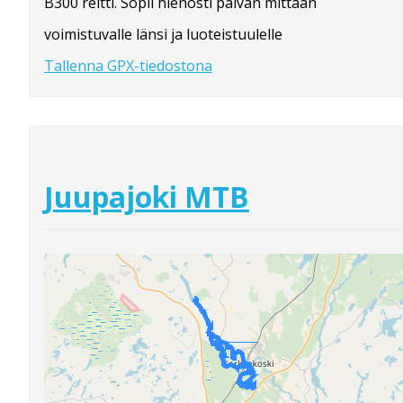
B300 reitti. Sopii hienosti päivän mittaan
voimistuvalle länsi ja luoteistuulelle
Tallenna GPX-tiedostona
Juupajoki MTB