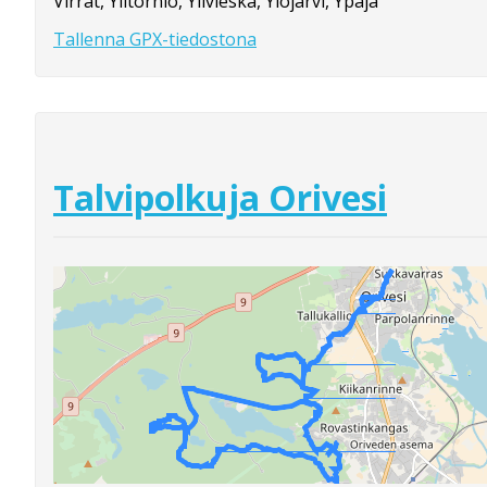
Virrat, Ylitornio, Ylivieska, Ylöjärvi, Ypäjä
Tallenna GPX-tiedostona
Talvipolkuja Orivesi