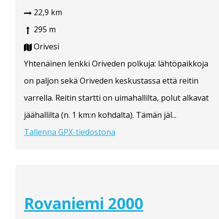
22,9 km
295 m
Orivesi
Yhtenäinen lenkki Oriveden polkuja: lähtöpaikkoja
on paljon sekä Oriveden keskustassa että reitin
varrella. Reitin startti on uimahallilta, polut alkavat
jäähallilta (n. 1 km:n kohdalta). Tämän jäl...
Tallenna GPX-tiedostona
Rovaniemi 2000