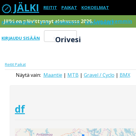
JÄLKI
REITIT
PAIKAT
KOKOELMAT
Jälki on päivittynnyt elokuussa 2026.
Lue tarkemmin
PAIKKAKUNNAT
ETSI
KOMMENTIT
RAJOITUKSET
Orivesi
KIRJAUDU SISÄÄN
Menu
Reitit
Paikat
Näytä vain:
Maantie
|
MTB
|
Gravel / Cyclo
|
BMX
df