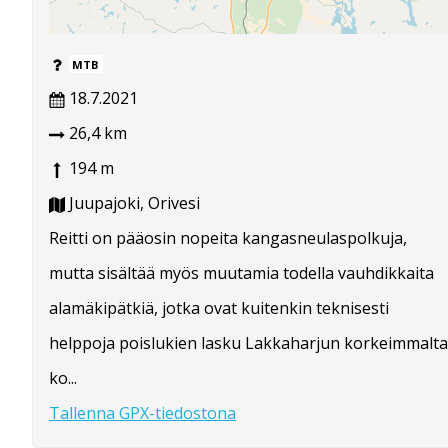
MTB
18.7.2021
26,4 km
194 m
Juupajoki, Orivesi
Reitti on pääosin nopeita kangasneulaspolkuja,
mutta sisältää myös muutamia todella vauhdikkaita
alamäkipätkiä, jotka ovat kuitenkin teknisesti
helppoja poislukien lasku Lakkaharjun korkeimmalta
ko...
Tallenna GPX-tiedostona