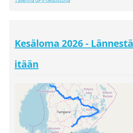
Tallenna GPX-tiedostona
Kesäloma 2026 - Lännest
itään