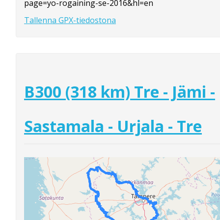
page=yo-rogaining-se-2016&hl=en
Tallenna GPX-tiedostona
B300 (318 km) Tre - Jämi -
Sastamala - Urjala - Tre