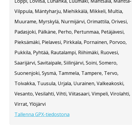
Loppi, Loviisa, Luhanka, Luumäki, Mäntsälä, Mänttä-
Vilppula, Mäntyharju, Miehikkälä, Mikkeli, Multia,
Muurame, Myrskylä, Nurmijärvi, Orimattila, Orivesi,
Padasjoki, Pälkäne, Perho, Pertunmaa, Petäjävesi,
Pieksämäki, Pielavesi, Pirkkala, Pornainen, Porvoo,
Pukkila, Pyhtää, Rautalampi, Riihimäki, Ruovesi,
Saarijärvi, Savitaipale, Siilinjärvi, Soini, Somero,
Suonenjoki, Sysmä, Tammela, Tampere, Tervo,
Toivakka, Tuusula, Urjala, Uurainen, Valkeakoski,
Vesanto, Vesilahti, Vihti, Viitasaari, Vimpeli, Virolahti,
Virrat, Ylöjärvi
Tallenna GPX-tiedostona