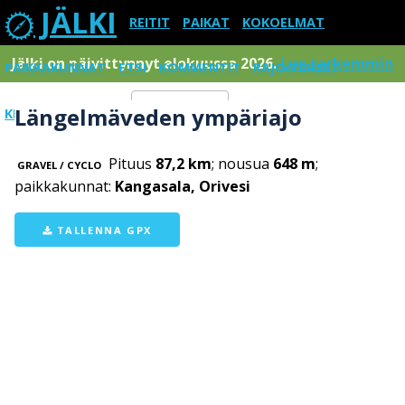
JÄLKI
REITIT
PAIKAT
KOKOELMAT
Jälki on päivittynnyt elokuussa 2026.
Lue tarkemmin
PAIKKAKUNNAT
ETSI
KOMMENTIT
RAJOITUKSET
Längelmäveden ympäriajo
KIRJAUDU SISÄÄN
Menu
Pituus
87,2 km
; nousua
648 m
;
GRAVEL / CYCLO
paikkakunnat:
Kangasala, Orivesi
TALLENNA GPX