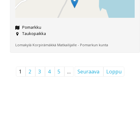
Pomarkku
Taukopaikka
Lomakylä Korpirämäkkä Matkailijalle - Pomarkun kunta
1
2
3
4
5
…
Seuraava
Loppu