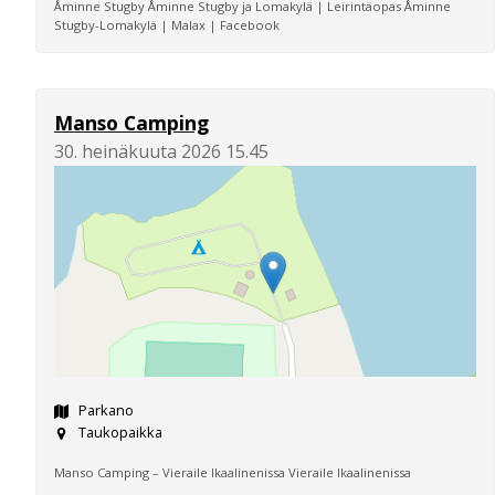
Åminne Stugby Åminne Stugby ja Lomakylä | Leirintäopas Åminne
Stugby-Lomakylä | Malax | Facebook
Manso Camping
30. heinäkuuta 2026 15.45
Parkano
Taukopaikka
Manso Camping – Vieraile Ikaalinenissa Vieraile Ikaalinenissa