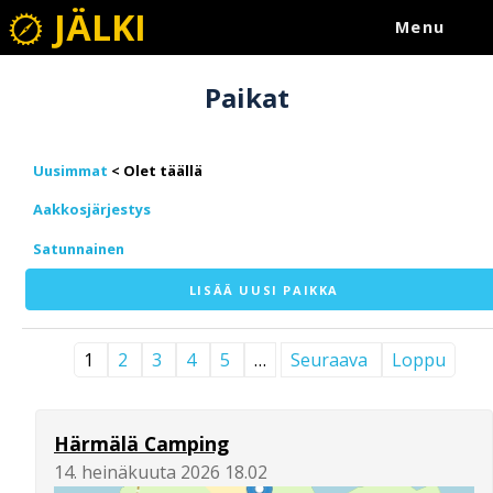
JÄLKI
Menu
Paikat
Uusimmat
Aakkosjärjestys
Satunnainen
LISÄÄ UUSI PAIKKA
1
2
3
4
5
…
Seuraava
Loppu
Härmälä Camping
14. heinäkuuta 2026 18.02