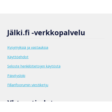
Jälki.fi -verkkopalvelu
Kysymyksiä ja vastauksia
Käyttöehdot
Seloste henkilötietojen käytöstä
Päivitysloki
Fillarifoorumin viestiketju
Yhteystiedot