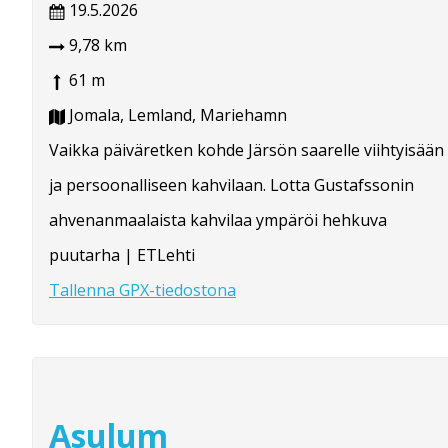
19.5.2026
9,78 km
61 m
Jomala, Lemland, Mariehamn
Vaikka päiväretken kohde Järsön saarelle viihtyisään
ja persoonalliseen kahvilaan. Lotta Gustafssonin
ahvenanmaalaista kahvilaa ympäröi hehkuva
puutarha | ETLehti
Tallenna GPX-tiedostona
Asulum