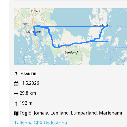
MAANTIE
11.5.2026
29,8 km
192 m
Föglö, Jomala, Lemland, Lumparland, Mariehamn
Tallenna GPX-tiedostona