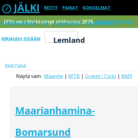
JÄLKI
REITIT
PAIKAT
KOKOELMAT
Jälki on päivittynnyt elokuussa 2026.
Lue tarkemmin
PAIKKAKUNNAT
ETSI
KOMMENTIT
RAJOITUKSET
Lemland
KIRJAUDU SISÄÄN
Menu
Reitit
Paikat
Näytä vain:
Maantie
|
MTB
|
Gravel / Cyclo
|
BMX
Maarianhamina-
Bomarsund