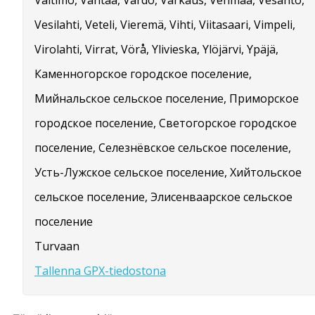
Valtimo, Vantaa, Vårdö, Varkaus, Vehmaa, Vesanto,
Vesilahti, Veteli, Vieremä, Vihti, Viitasaari, Vimpeli,
Virolahti, Virrat, Vörå, Ylivieska, Ylöjärvi, Ypäjä,
Каменногорское городское поселение,
Мийнальское сельское поселение, Приморское
городское поселение, Светогорское городское
поселение, Селезнёвское сельское поселение,
Усть-Лужское сельское поселение, Хийтольское
сельское поселение, Элисенваарское сельское
поселение
Turvaan
Tallenna GPX-tiedostona