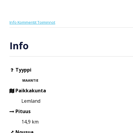
Info
Kommentit
Toiminnot
Info
Tyyppi
MAANTIE
Paikkakunta
Lemland
Pituus
14,9 km
Nousua