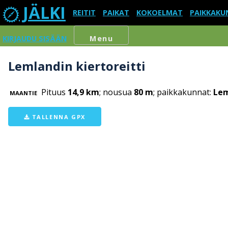
JÄLKI
REITIT
PAIKAT
KOKOELMAT
PAIKKAKU
KIRJAUDU SISÄÄN
Menu
Lemlandin kiertoreitti
Pituus
14,9 km
; nousua
80 m
; paikkakunnat:
Le
MAANTIE
TALLENNA GPX