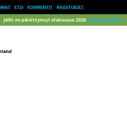
NNAT
ETSI
KOMMENTIT
RAJOITUKSET
Jälki on päivittynnyt elokuussa 2026.
Lue tarkemmin
mland