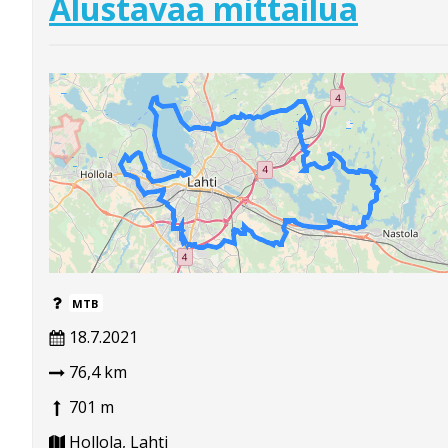
Alustavaa mittailua
MTB
18.7.2021
76,4 km
701 m
Hollola, Lahti