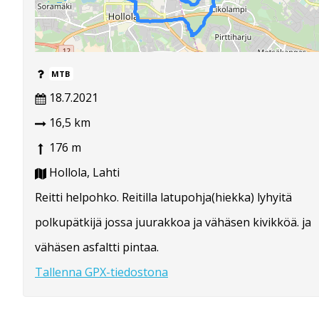
MTB
18.7.2021
16,5 km
176 m
Hollola, Lahti
Reitti helpohko. Reitilla latupohja(hiekka) lyhyitä
polkupätkijä jossa juurakkoa ja vähäsen kivikköä. ja
vähäsen asfaltti pintaa.
Tallenna GPX-tiedostona