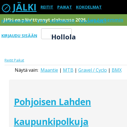
JÄLKI
REITIT
PAIKAT
KOKOELMAT
Jälki on päivittynnyt elokuussa 2026.
Lue tarkemmin
PAIKKAKUNNAT
ETSI
KOMMENTIT
RAJOITUKSET
Hollola
KIRJAUDU SISÄÄN
Menu
Reitit
Paikat
Näytä vain:
Maantie
|
MTB
|
Gravel / Cyclo
|
BMX
Pohjoisen Lahden
kaupunkipolkuja