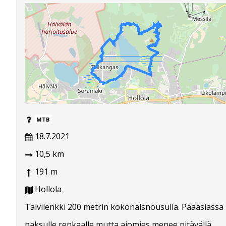
MTB
18.7.2021
10,5 km
191 m
Hollola
Talvilenkki 200 metrin kokonaisnousulla. Pääasiassa
paksulle renkaalle mutta ajomies menee pitävällä