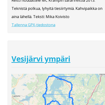
Reitti noudattele MC Krampin safarireittiä 2013.
Teknistä polkua, lyhyitä tiesiirtymiä. Kahvipaikka on
aina lähellä. Teksti: Mika Koivisto
Tallenna GPX-tiedostona
Vesijärvi ympäri