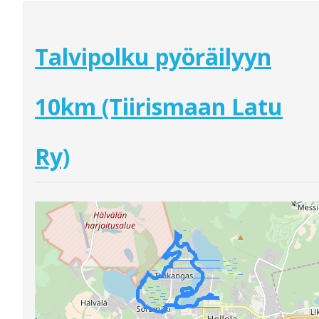
Talvipolku pyöräilyyn
10km (Tiirismaan Latu
Ry)