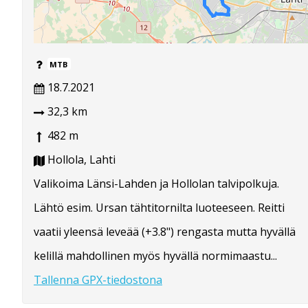
MTB
18.7.2021
32,3 km
482 m
Hollola, Lahti
Valikoima Länsi-Lahden ja Hollolan talvipolkuja.
Lähtö esim. Ursan tähtitornilta luoteeseen. Reitti
vaatii yleensä leveää (+3.8") rengasta mutta hyvällä
kelillä mahdollinen myös hyvällä normimaastu...
Tallenna GPX-tiedostona