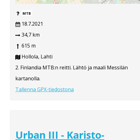
MTB
18.7.2021
34,7 km
615 m
Hollola, Lahti
2. Finlandia MTB:n reitti. Lähtö ja maali Messilän
kartanolla.
Tallenna GPX-tiedostona
Urban III - Karisto-