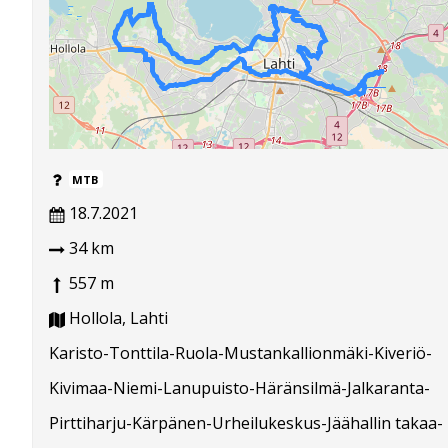
MTB
18.7.2021
34 km
557 m
Hollola, Lahti
Karisto-Tonttila-Ruola-Mustankallionmäki-Kiveriö-
Kivimaa-Niemi-Lanupuisto-Häränsilmä-Jalkaranta-
Pirttiharju-Kärpänen-Urheilukeskus-Jäähallin takaa-