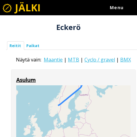
JÄLKI
Menu
Eckerö
Reitit
Paikat
Näytä vain:
Maantie
|
MTB
|
Cyclo / gravel
|
BMX
Asulum