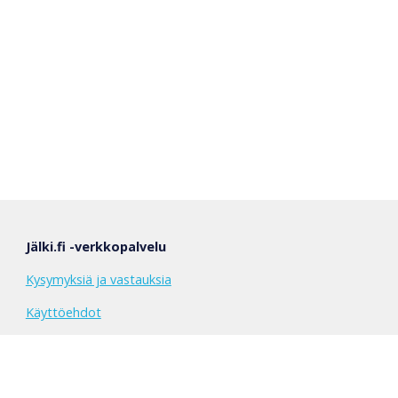
Jälki.fi -verkkopalvelu
Kysymyksiä ja vastauksia
Käyttöehdot
Seloste henkilötietojen käytöstä
Päivitysloki