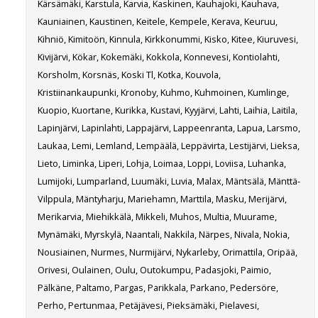
Kärsämäki, Karstula, Karvia, Kaskinen, Kauhajoki, Kauhava,
Kauniainen, Kaustinen, Keitele, Kempele, Kerava, Keuruu,
Kihniö, Kimitoön, Kinnula, Kirkkonummi, Kisko, Kitee, Kiuruvesi,
Kivijärvi, Kökar, Kokemäki, Kokkola, Konnevesi, Kontiolahti,
Korsholm, Korsnäs, Koski Tl, Kotka, Kouvola,
Kristiinankaupunki, Kronoby, Kuhmo, Kuhmoinen, Kumlinge,
Kuopio, Kuortane, Kurikka, Kustavi, Kyyjärvi, Lahti, Laihia, Laitila,
Lapinjärvi, Lapinlahti, Lappajärvi, Lappeenranta, Lapua, Larsmo,
Laukaa, Lemi, Lemland, Lempäälä, Leppävirta, Lestijärvi, Lieksa,
Lieto, Liminka, Liperi, Lohja, Loimaa, Loppi, Loviisa, Luhanka,
Lumijoki, Lumparland, Luumäki, Luvia, Malax, Mäntsälä, Mänttä-
Vilppula, Mäntyharju, Mariehamn, Marttila, Masku, Merijärvi,
Merikarvia, Miehikkälä, Mikkeli, Muhos, Multia, Muurame,
Mynämäki, Myrskylä, Naantali, Nakkila, Närpes, Nivala, Nokia,
Nousiainen, Nurmes, Nurmijärvi, Nykarleby, Orimattila, Oripää,
Orivesi, Oulainen, Oulu, Outokumpu, Padasjoki, Paimio,
Pälkäne, Paltamo, Pargas, Parikkala, Parkano, Pedersöre,
Perho, Pertunmaa, Petäjävesi, Pieksämäki, Pielavesi,