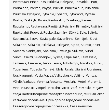
Pietarsaari, Pihtipudas, Pirkkala, Polvijärvi, Pomarkku, Pori,
Pornainen, Porvoo, Pöytyä, Pukkila, Punkalaidun, Puolanka,
Puumala, Pyhäjärvi, Pyhäjoki, Pyhäntä, Pyhäranta, Pyhtää,
Raahe, Rääkkylä, Raisio, Rantasalmi, Raseborg, Rauma,
Rautalampi, Rautavaara, Rautjärvi, Reisjärvi, Riihimäki, Ristijärvi,
Ruokolahti, Ruovesi, Rusko, Saarijärvi, Säkylä, Salo, Saltvik,
Sastamala, Sauvo, Savitaipale, Savonlinna, Seinäjoki, Sievi,
Siikainen, Siikajoki, Siikalatva, Siilinjärvi, Sipoo, Siuntio, Soini,
Somero, Sonkajärvi, Sotkamo, Sottunga, Sulkava, Sund,
Suomussalmi, Suonenjoki, Sysmä, Taipalsaari, Taivassalo,
Tammela, Tampere, Tervo, Teuva, Toholampi, Toivakka, Turku,
Tuusniemi, Tuusula, Tyrnävä, Ulvila, Urjala, Utajärvi, Uurainen,
Uusikaupunki, Vaala, Vaasa, Valkeakoski, Valtimo, Vantaa,
Vårdö, Varkaus, Vehmaa, Vesanto, Vesilahti, Veteli, Vieremä,
Vihti, Viitasaari, Vimpeli, Virolahti, Virrat, Vörå, Ylivieska, Ylöjärvi,
Ypäjä, Каменногорское городское поселение, Мийнальское
сельское поселение, Приморское городское поселение,
Светогорское городское поселение, Селезнёвское