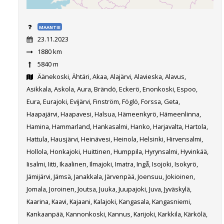
MAANTIE
23.11.2023
1880 km
5840 m
Äänekoski, Ähtäri, Akaa, Alajärvi, Alavieska, Alavus,
Asikkala, Askola, Aura, Brändö, Eckerö, Enonkoski, Espoo,
Eura, Eurajoki, Evijärvi, Finström, Föglö, Forssa, Geta,
Haapajärvi, Haapavesi, Halsua, Hämeenkyrö, Hämeenlinna,
Hamina, Hammarland, Hankasalmi, Hanko, Harjavalta, Hartola,
Hattula, Hausjärvi, Heinävesi, Heinola, Helsinki, Hirvensalmi,
Hollola, Honkajoki, Huittinen, Humppila, Hyrynsalmi, Hyvinkää,
Iisalmi, Iitti, Ikaalinen, Ilmajoki, Imatra, Ingå, Isojoki, Isokyrö,
Jämijärvi, Jämsä, Janakkala, Järvenpää, Joensuu, Jokioinen,
Jomala, Joroinen, Joutsa, Juuka, Juupajoki, Juva, Jyväskylä,
Kaarina, Kaavi, Kajaani, Kalajoki, Kangasala, Kangasniemi,
Kankaanpää, Kannonkoski, Kannus, Karijoki, Karkkila, Kärkölä,