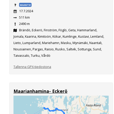
MAANTIE
17.7.2024
511 km
2490 m
Brändö, Eckerö, Finström, Föglö, Geta, Hammarland,
Jomala, Kaarina, Kimitoön, Kökar, Kumlinge, Kustavi, Lemland,
Lieto, Lumparland, Mariehamn, Masku, Mynämäki, Naantali,
Nousiainen, Pargas, Raisio, Rusko, Saltvik, Sottunga, Sund,
Taivassalo, Turku, Vårdö
Tallenna GPX-tiedostona
Maarianhamina- Eckerö