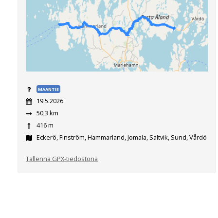
MAANTIE
19.5.2026
50,3 km
416 m
Eckerö, Finström, Hammarland, Jomala, Saltvik, Sund, Vårdö
Tallenna GPX-tiedostona