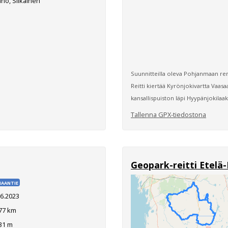
no, Siikainen
Suunnitteilla oleva Pohjanmaan ren
Reitti kiertää Kyrönjokivartta Va
kansallispuiston läpi Hyypänjokilaaks
Tallenna GPX-tiedostona
Geopark-reitti Etel
AANTIE
.6.2023
77 km
31 m