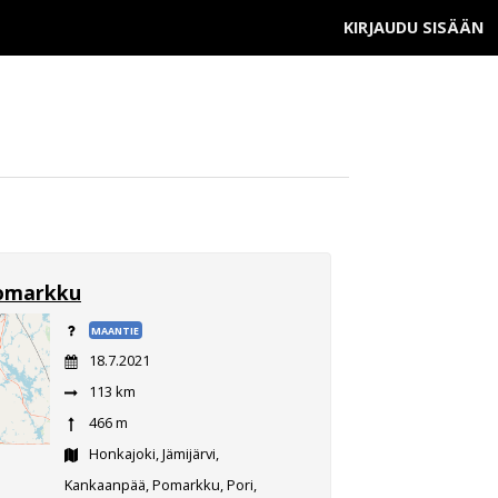
KIRJAUDU SISÄÄN
omarkku
MAANTIE
18.7.2021
113 km
466 m
Honkajoki, Jämijärvi,
Kankaanpää, Pomarkku, Pori,