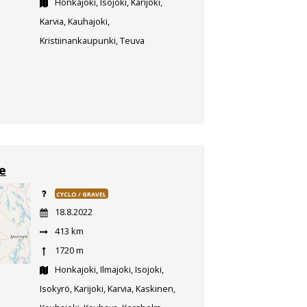
Honkajoki, Isojoki, Karijoki,
Karvia, Kauhajoki,
Kristiinankaupunki, Teuva
e
CYCLO / GRAVEL
18.8.2022
413 km
1720 m
Honkajoki, Ilmajoki, Isojoki,
Isokyrö, Karijoki, Karvia, Kaskinen,