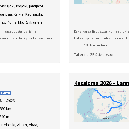
nkajoki, Isojoki, Jämijärvi,
anpää, Karvia, Kauhajoki,
no, Pomarkku, Siikainen
tä maaseudusta idyllisine
Kaksi kansallispuistoa, komeat joki
rakennuksiin tai Kyrönkankaantien
kokea pyöräillen. Tutustu alueen k
soille. 180 km mittain...
Tallenna GPX-tiedostona
Kesäloma 2026 - Länn
AANTIE
3.11.2023
880 km
840 m
nekoski, Ähtäri, Akaa,