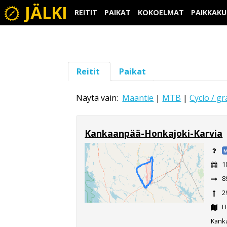
JÄLKI
REITIT
PAIKAT
KOKOELMAT
PAIKKAK
Reitit
Paikat
Näytä vain:
Maantie
|
MTB
|
Cyclo / gr
Kankaanpää-Honkajoki-Karvia
M
1
8
2
Ho
Kanka