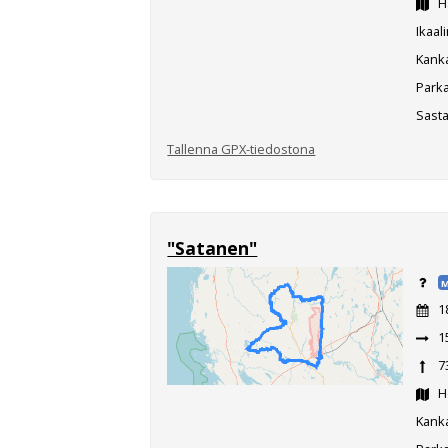
H
Ikaali
Kank
Parka
Sasta
Tallenna GPX-tiedostona
"Satanen"
M
1
1
7
Ho
Kanka