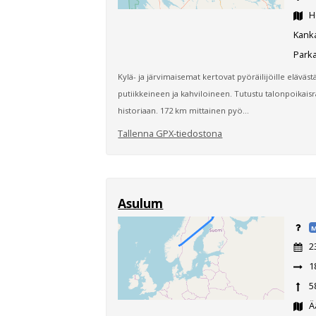
Ho
Kanka
Parka
Kylä- ja järvimaisemat kertovat pyöräilijöille eläväs
putiikkeineen ja kahviloineen. Tutustu talonpoikais
historiaan. 172 km mittainen pyö...
Tallenna GPX-tiedostona
Asulum
M
2
1
5
Ää