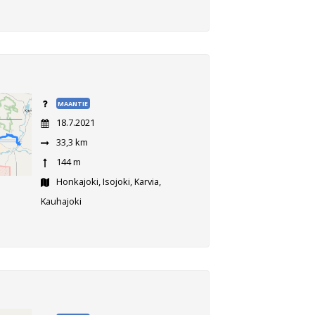
MAANTIE
18.7.2021
33,3 km
144 m
Honkajoki, Isojoki, Karvia,
Kauhajoki