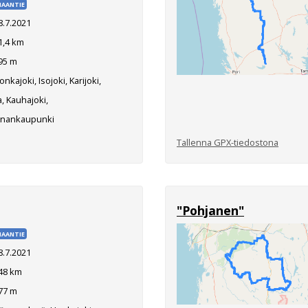
AANTIE
8.7.2021
1,4 km
95 m
nkajoki, Isojoki, Karijoki,
a, Kauhajoki,
iinankaupunki
Tallenna GPX-tiedostona
"Pohjanen"
AANTIE
8.7.2021
48 km
77 m