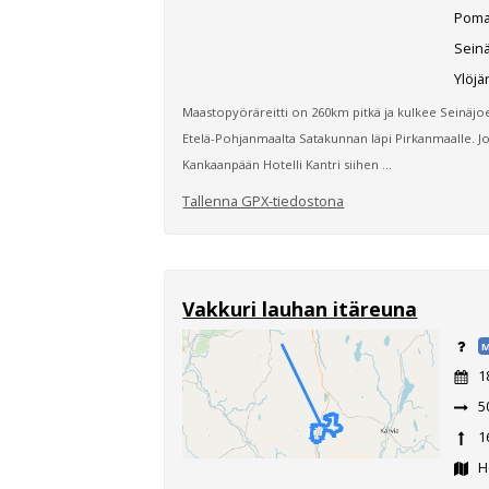
Pomar
Seinä
Ylöjär
Maastopyöräreitti on 260km pitkä ja kulkee Seinäjoel
Etelä-Pohjanmaalta Satakunnan läpi Pirkanmaalle. Jo
Kankaanpään Hotelli Kantri siihen ...
Tallenna GPX-tiedostona
Vakkuri lauhan itäreuna
M
1
5
1
Ho