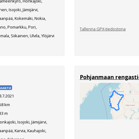
ämeenkyrö, Honkajoki,
nen, Isojoki, Jämijärvi,
aanpää, Kokemäki, Nokia,
no, Pomarkku, Pori,
Tallenna GPX-tiedostona
mala, Siikainen, Ulvila, Ylöjärvi
Pohjanmaan rengasti
AANTIE
8.7.2021
58 km
33 m
nkajoki, Isojoki, Jämijärvi,
anpää, Karvia, Kauhajoki,