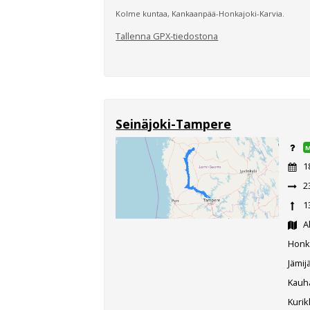
Kolme kuntaa, Kankaanpää-Honkajoki-Karvia.
Tallenna GPX-tiedostona
Seinäjoki-Tampere
1
2
1
A
Honka
Jämij
Kauha
Kurik