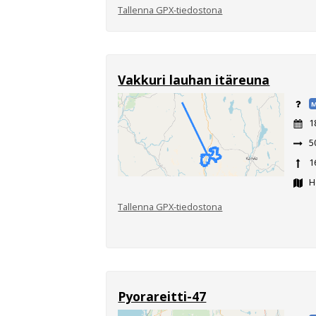
Tallenna GPX-tiedostona
Vakkuri lauhan itäreuna
M
1
5
1
Ho
Tallenna GPX-tiedostona
Pyorareitti-47