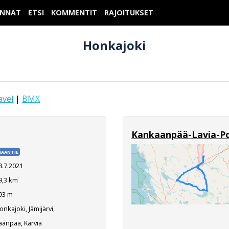
UNNAT
ETSI
KOMMENTIT
RAJOITUKSET
Honkajoki
avel
|
BMX
Kankaanpää-Lavia-P
AANTIE
8.7.2021
9,3 km
93 m
nkajoki, Jämijärvi,
anpää, Karvia