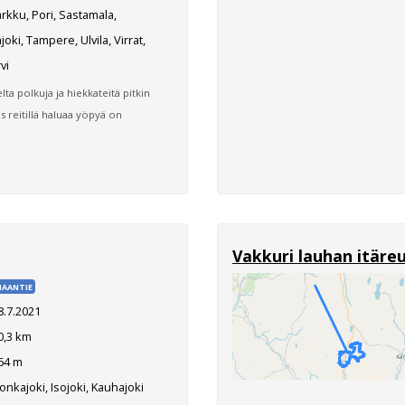
kku, Pori, Sastamala,
joki, Tampere, Ulvila, Virrat,
vi
ta polkuja ja hiekkateitä pitkin
s reitillä haluaa yöpyä on
Vakkuri lauhan itäre
AANTIE
8.7.2021
0,3 km
64 m
nkajoki, Isojoki, Kauhajoki