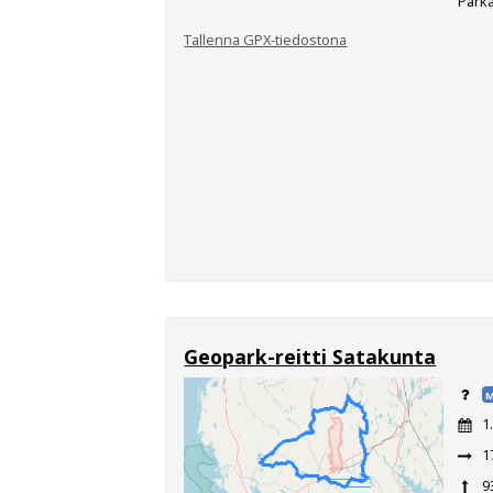
Parka
Tallenna GPX-tiedostona
Geopark-reitti Satakunta
M
1
1
9