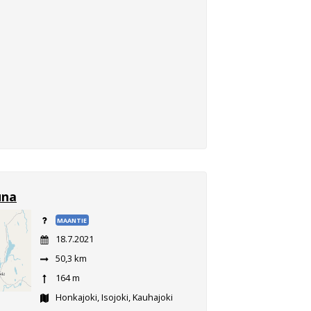
una
MAANTIE
18.7.2021
50,3 km
164 m
Honkajoki, Isojoki, Kauhajoki