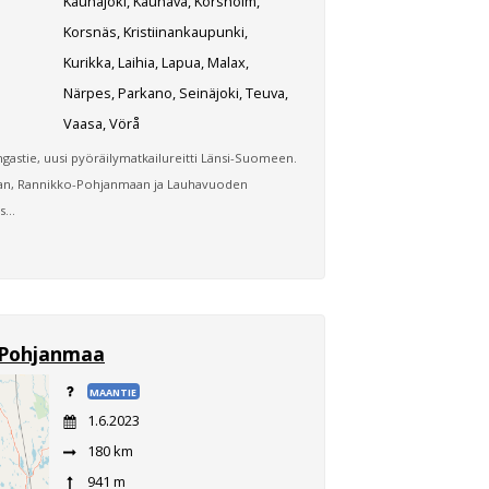
Kauhajoki, Kauhava, Korsholm,
Korsnäs, Kristiinankaupunki,
Kurikka, Laihia, Lapua, Malax,
Närpes, Parkano, Seinäjoki, Teuva,
Vaasa, Vörå
gastie, uusi pyöräilymatkailureitti Länsi-Suomeen.
asaan, Rannikko-Pohjanmaan ja Lauhavuoden
...
ä-Pohjanmaa
MAANTIE
1.6.2023
180 km
941 m