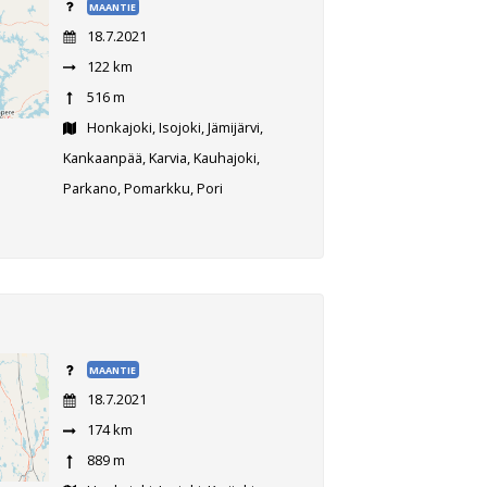
MAANTIE
18.7.2021
122 km
516 m
Honkajoki, Isojoki, Jämijärvi,
Kankaanpää, Karvia, Kauhajoki,
Parkano, Pomarkku, Pori
MAANTIE
18.7.2021
174 km
889 m