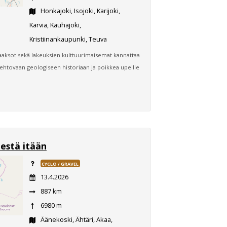
Honkajoki, Isojoki, Karijoki,
Karvia, Kauhajoki,
Kristiinankaupunki, Teuva
laaksot sekä lakeuksien kulttuurimaisemat kannattaa
iehtovaan geologiseen historiaan ja poikkea upeille
estä itään
CYCLO / GRAVEL
13.4.2026
887 km
6980 m
Äänekoski, Ähtäri, Akaa,