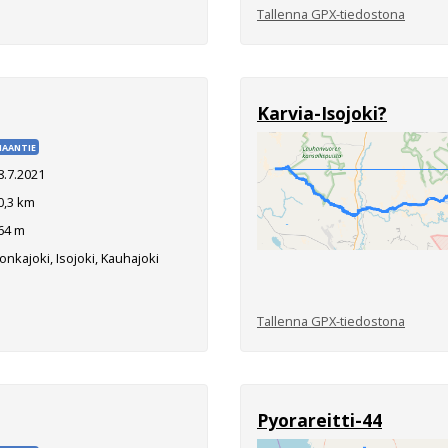
Tallenna GPX-tiedostona
Karvia-Isojoki?
AANTIE
8.7.2021
0,3 km
64 m
nkajoki, Isojoki, Kauhajoki
Tallenna GPX-tiedostona
Pyorareitti-44