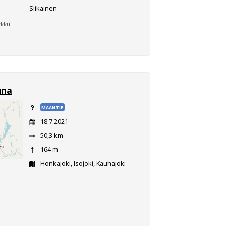
Siikainen
rkku
una
MAANTIE
18.7.2021
50,3 km
164 m
Honkajoki, Isojoki, Kauhajoki