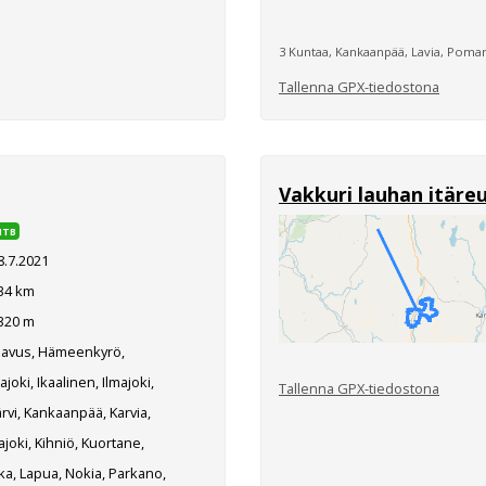
3 Kuntaa, Kankaanpää, Lavia, Poma
Tallenna GPX-tiedostona
Vakkuri lauhan itäre
MTB
8.7.2021
34 km
320 m
lavus, Hämeenkyrö,
joki, Ikaalinen, Ilmajoki,
Tallenna GPX-tiedostona
ärvi, Kankaanpää, Karvia,
joki, Kihniö, Kuortane,
ka, Lapua, Nokia, Parkano,