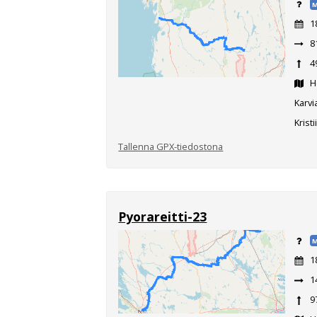
M
1
8
4
Ho
Karvi
Krist
Tallenna GPX-tiedostona
Pyorareitti-23
M
1
1
9