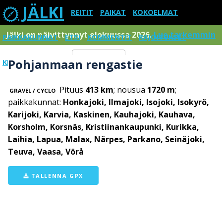
JÄLKI
REITIT
PAIKAT
KOKOELMAT
Jälki on päivittynnyt elokuussa 2026.
Lue tarkemmin
PAIKKAKUNNAT
ETSI
KOMMENTIT
RAJOITUKSET
Pohjanmaan rengastie
KIRJAUDU SISÄÄN
Menu
Pituus
413 km
; nousua
1720 m
;
GRAVEL / CYCLO
paikkakunnat:
Honkajoki, Ilmajoki, Isojoki, Isokyrö,
Karijoki, Karvia, Kaskinen, Kauhajoki, Kauhava,
Korsholm, Korsnäs, Kristiinankaupunki, Kurikka,
Laihia, Lapua, Malax, Närpes, Parkano, Seinäjoki,
Teuva, Vaasa, Vörå
TALLENNA GPX