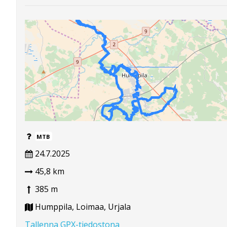
MTB
24.7.2025
45,8 km
385 m
Humppila, Loimaa, Urjala
Tallenna GPX-tiedostona