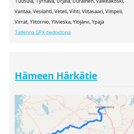
Tuusula, Tyrnävä, Urjala, Uurainen, Valkeakoski,
Vantaa, Vesilahti, Veteli, Vihti, Viitasaari, Vimpeli,
Virrat, Ylitornio, Ylivieska, Ylöjärvi, Ypäjä
Tallenna GPX-tiedostona
Hämeen Härkätie