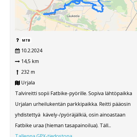
MTB
10.2.2024
14,5 km
232 m
Urjala
Talvireitti sopii Fatbike-pyörille. Sopiva lähtöpaikka
Urjalan urheilukentän parkkipaikka. Reitti pääosin
yhdistettyä kävely-/pyöräjälkiä, osin ainoastaan
Fatbike uraa (hieman tasapainoilua). Täll...
Tallenna GPX-tiedostona