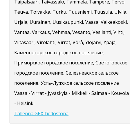
Taipalsaari, Taivassalo, Tammela, Tampere, Tervo,
Teuva, Toivakka, Turku, Tuusniemi, Tuusula, Ulvila,
Urjala, Uurainen, Uusikaupunki, Vaasa, Valkeakoski,
Vantaa, Varkaus, Vehmaa, Vesanto, Vesilahti, Vihti,
Viitasaari, Virolahti, Virrat, Vörå, Ylöjärvi, Ypäjä,
Каменногорское городское поселение,
Приморское городское поселение, Светогорское
городское поселение, Селезнёвское сельское
поселение, Усть-Лужское сельское поселение
Vaasa - Virrat - Jyväskylä - Mikkeli - Saimaa - Kouvola
- Helsinki
Tallenna GPX-tiedostona