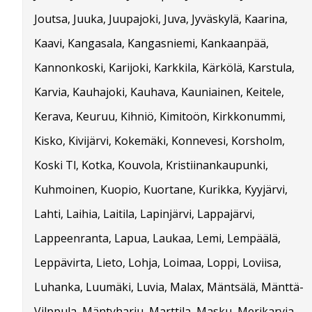
Joutsa, Juuka, Juupajoki, Juva, Jyväskylä, Kaarina,
Kaavi, Kangasala, Kangasniemi, Kankaanpää,
Kannonkoski, Karijoki, Karkkila, Kärkölä, Karstula,
Karvia, Kauhajoki, Kauhava, Kauniainen, Keitele,
Kerava, Keuruu, Kihniö, Kimitoön, Kirkkonummi,
Kisko, Kivijärvi, Kokemäki, Konnevesi, Korsholm,
Koski Tl, Kotka, Kouvola, Kristiinankaupunki,
Kuhmoinen, Kuopio, Kuortane, Kurikka, Kyyjärvi,
Lahti, Laihia, Laitila, Lapinjärvi, Lappajärvi,
Lappeenranta, Lapua, Laukaa, Lemi, Lempäälä,
Leppävirta, Lieto, Lohja, Loimaa, Loppi, Loviisa,
Luhanka, Luumäki, Luvia, Malax, Mäntsälä, Mänttä-
Vilppula, Mäntyharju, Marttila, Masku, Merikarvia,