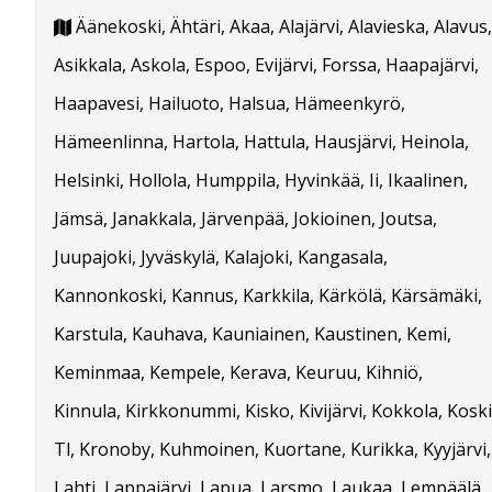
Äänekoski, Ähtäri, Akaa, Alajärvi, Alavieska, Alavus,
Asikkala, Askola, Espoo, Evijärvi, Forssa, Haapajärvi,
Haapavesi, Hailuoto, Halsua, Hämeenkyrö,
Hämeenlinna, Hartola, Hattula, Hausjärvi, Heinola,
Helsinki, Hollola, Humppila, Hyvinkää, Ii, Ikaalinen,
Jämsä, Janakkala, Järvenpää, Jokioinen, Joutsa,
Juupajoki, Jyväskylä, Kalajoki, Kangasala,
Kannonkoski, Kannus, Karkkila, Kärkölä, Kärsämäki,
Karstula, Kauhava, Kauniainen, Kaustinen, Kemi,
Keminmaa, Kempele, Kerava, Keuruu, Kihniö,
Kinnula, Kirkkonummi, Kisko, Kivijärvi, Kokkola, Koski
Tl, Kronoby, Kuhmoinen, Kuortane, Kurikka, Kyyjärvi,
Lahti, Lappajärvi, Lapua, Larsmo, Laukaa, Lempäälä,