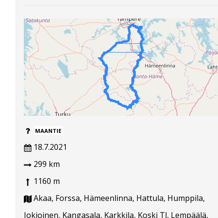
MAANTIE
18.7.2021
299 km
1160 m
Akaa, Forssa, Hämeenlinna, Hattula, Humppila,
Jokioinen, Kangasala, Karkkila, Koski Tl, Lempäälä,