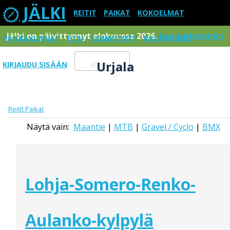
JÄLKI
REITIT
PAIKAT
KOKOELMAT
Jälki on päivittynnyt elokuussa 2026.
Lue tarkemmin
PAIKKAKUNNAT
ETSI
KOMMENTIT
RAJOITUKSET
Urjala
KIRJAUDU SISÄÄN
Menu
Reitit
Paikat
Näytä vain:
Maantie
|
MTB
|
Gravel / Cyclo
|
BMX
Lohja-Somero-Renko-
Aulanko-kylpylä