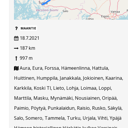
MAANTIE
18.7.2021
187 km
997 m
Aura, Eura, Forssa, Hämeenlinna, Hattula,
Huittinen, Humppila, Janakkala, Jokioinen, Kaarina,
Karkkila, Koski Tl, Lieto, Lohja, Loimaa, Loppi,
Marttila, Masku, Mynämäki, Nousiainen, Oripää,
Paimio, Pöytyä, Punkalaidun, Raisio, Rusko, Säkylä,
Salo, Somero, Tammela, Turku, Urjala, Vihti, Ypäjä
Hämeen historiallinen Härkätie kulkee Varsinais-