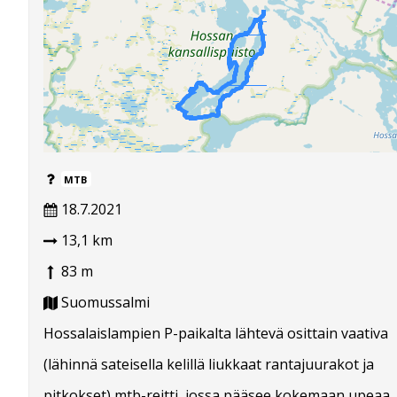
MTB
18.7.2021
13,1 km
83 m
Suomussalmi
Hossalaislampien P-paikalta lähtevä osittain vaativa
(lähinnä sateisella kelillä liukkaat rantajuurakot ja
pitkokset) mtb-reitti, jossa pääsee kokemaan upeaa