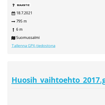
MAANTIE
18.7.2021
795 m
6 m
Suomussalmi
Tallenna GPX-tiedostona
Huosih_vaihtoehto_2017.