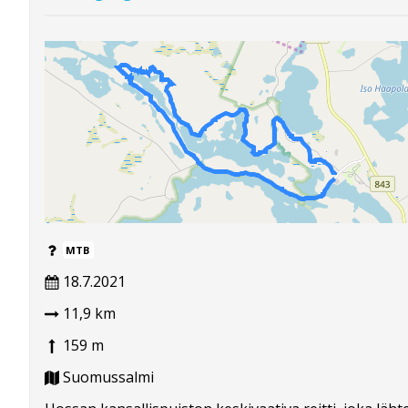
MTB
18.7.2021
11,9 km
159 m
Suomussalmi