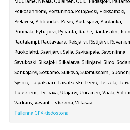
Muurame, Nivala, Oulainen, Oulu, Padasjoki, Paltamo
Pelkosenniemi, Pertunmaa, Petäjävesi, Pieksämäki,
Pielavesi, Pihtipudas, Posio, Pudasjärvi, Puolanka,
Puumala, Pyhäjärvi, Pyhäntä, Raahe, Rantasalmi, Ran
Rautalampi, Rautavaara, Reisjärvi, Ristijärvi, Rovaniem
Ruokolahti, Saarijärvi, Salla, Savitaipale, Savonlinna,
Savukoski, Siikajoki, Siikalatva, Siilinjärvi, Simo, Soda
Sonkajärvi, Sotkamo, Sulkava, Suomussalmi, Suonenj
Sysmä, Taipalsaari, Taivalkoski, Tervo, Tervola, Toiv
Tuusniemi, Tyrnävä, Utajärvi, Uurainen, Vaala, Valtim
Varkaus, Vesanto, Vieremä, Viitasaari
Tallenna GPX-tiedostona