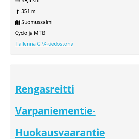
49,4 km
351 m
Suomussalmi
Cyclo ja MTB
Tallenna GPX-tiedostona
Rengasreitti
Varpaniementie-
Huokausvaarantie