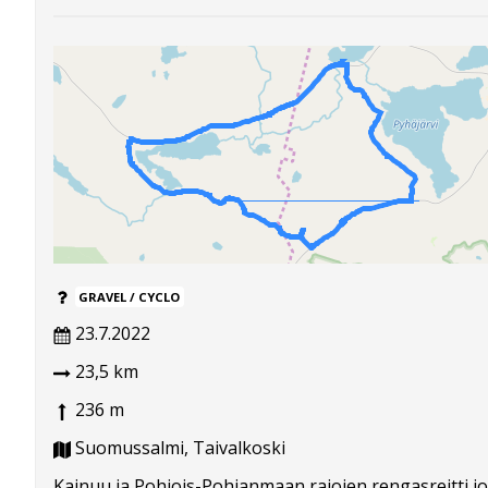
GRAVEL / CYCLO
23.7.2022
23,5 km
236 m
Suomussalmi, Taivalkoski
Kainuu ja Pohjois-Pohjanmaan rajojen rengasreitti j