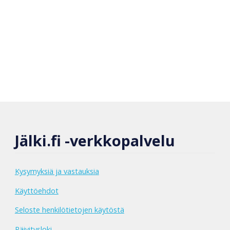
Jälki.fi -verkkopalvelu
Kysymyksiä ja vastauksia
Käyttöehdot
Seloste henkilötietojen käytöstä
Päivitysloki