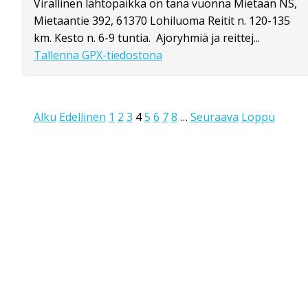
Virallinen lähtöpaikka on tänä vuonna Mietaan NS,
Mietaantie 392, 61370 Lohiluoma Reitit n. 120-135
km. Kesto n. 6-9 tuntia. Ajoryhmiä ja reittej...
Tallenna GPX-tiedostona
Alku
Edellinen
1
2
3
4
5
6
7
8
…
Seuraava
Loppu