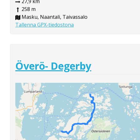
27,9 km
258 m
Masku, Naantali, Taivassalo
Tallenna GPX-tiedostona
Överö- Degerby