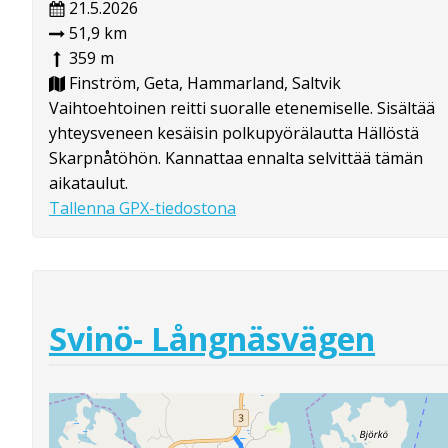
21.5.2026
51,9 km
359 m
Finström, Geta, Hammarland, Saltvik
Vaihtoehtoinen reitti suoralle etenemiselle. Sisältää
yhteysveneen kesäisin polkupyörälautta Hällöstä
Skarpnåtöhön. Kannattaa ennalta selvittää tämän
aikataulut.
Tallenna GPX-tiedostona
Svinö- Långnäsvägen