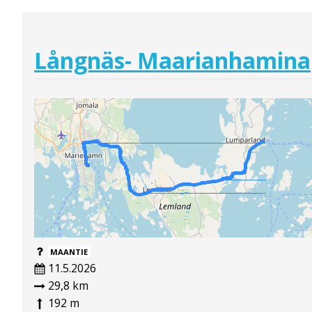
Långnäs- Maarianhamina
MAANTIE
11.5.2026
29,8 km
192 m