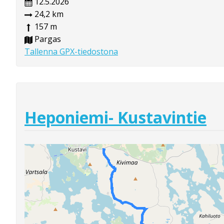
12.5.2026
24,2 km
157 m
Pargas
Tallenna GPX-tiedostona
Heponiemi- Kustavintie