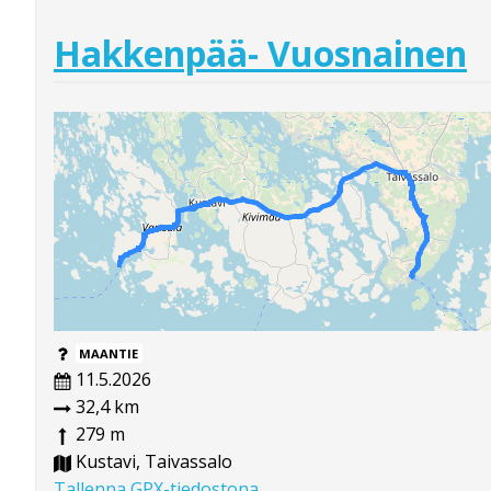
Hakkenpää- Vuosnainen
MAANTIE
11.5.2026
32,4 km
279 m
Kustavi, Taivassalo
Tallenna GPX-tiedostona