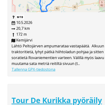
MTB
10.5.2026
20,7 km
172 m
Kemijärvi
Lähtö Peltojärven ampumarataa vastapäätä. Alkuun
traktoritietä, lyhyt pätkä hiihtoladun pohjaa ja sitten
soratietä Rovaniementien varteen. Välillä myös laavu
muutama sata metriä reitiltä sivuun (t...
Tallenna GPX-tiedostona
Tour De Kurikka pyöräily