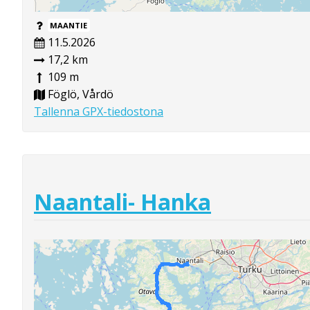
MAANTIE
11.5.2026
17,2 km
109 m
Föglö, Vårdö
Tallenna GPX-tiedostona
Naantali- Hanka