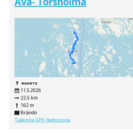
Åva- Torsholma
MAANTIE
11.5.2026
22,5 km
162 m
Brändö
Tallenna GPX-tiedostona