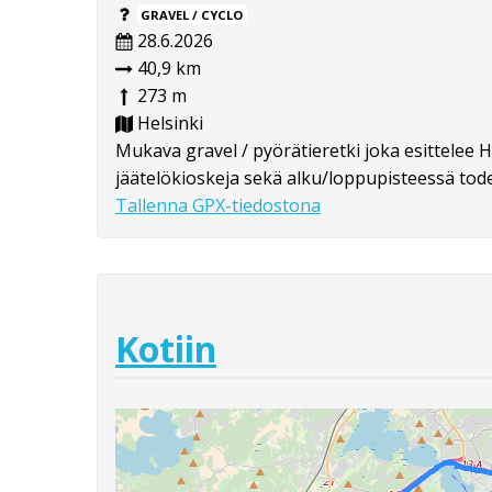
GRAVEL / CYCLO
28.6.2026
40,9 km
273 m
Helsinki
Mukava gravel / pyörätieretki joka esittelee H
jäätelökioskeja sekä alku/loppupisteessä todel
Tallenna GPX-tiedostona
Kotiin