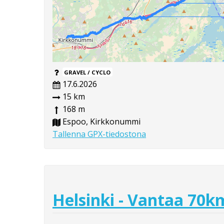
GRAVEL / CYCLO
17.6.2026
15 km
168 m
Espoo, Kirkkonummi
Tallenna GPX-tiedostona
Helsinki - Vantaa 70k