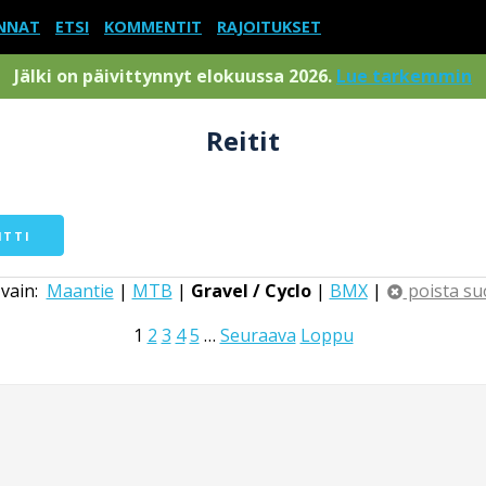
NNAT
ETSI
KOMMENTIT
RAJOITUKSET
Jälki on päivittynnyt elokuussa 2026.
Lue tarkemmin
Reitit
ITTI
 vain:
Maantie
|
MTB
|
Gravel / Cyclo
|
BMX
|
poista su
1
2
3
4
5
…
Seuraava
Loppu