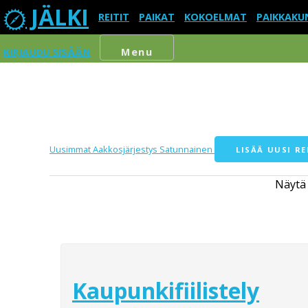
JÄLKI
REITIT
PAIKAT
KOKOELMAT
PAIKKAKU
KIRJAUDU SISÄÄN
Menu
Uusimmat
Aakkosjärjestys
Satunnainen
LISÄÄ UUSI RE
Näytä
Kaupunkifiilistely