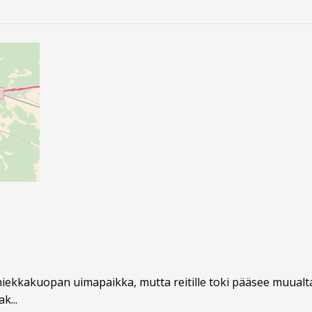
hiekkakuopan uimapaikka, mutta reitille toki pääsee muualtak
k...