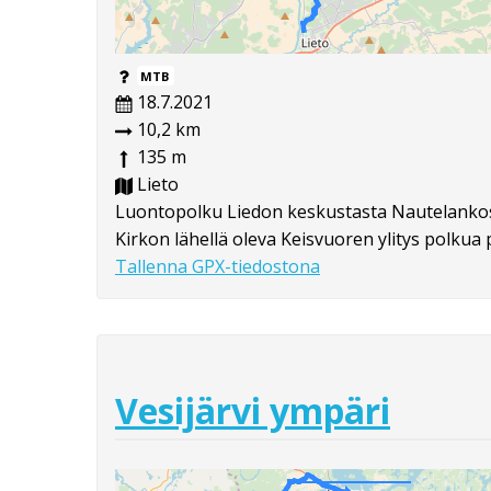
MTB
18.7.2021
10,2 km
135 m
Lieto
Luontopolku Liedon keskustasta Nautelankosk
Kirkon lähellä oleva Keisvuoren ylitys polkua pi
Tallenna GPX-tiedostona
Vesijärvi ympäri