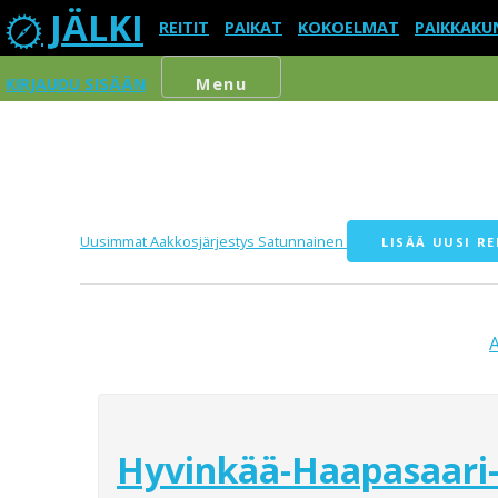
JÄLKI
REITIT
PAIKAT
KOKOELMAT
PAIKKAKU
KIRJAUDU SISÄÄN
Menu
Uusimmat
Aakkosjärjestys
Satunnainen
LISÄÄ UUSI RE
Hyvinkää-Haapasaari-