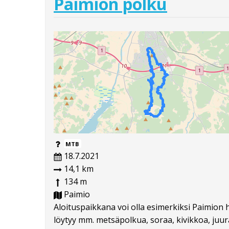
Paimion polku
MTB
18.7.2021
14,1 km
134 m
Paimio
Aloituspaikkana voi olla esimerkiksi Paimion 
löytyy mm. metsäpolkua, soraa, kivikkoa, juura