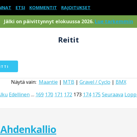
NNAT
ETSI
KOMMENTIT
RAJOITUKSET
Jälki on päivittynnyt elokuussa 2026.
Lue tarkemmin
Reitit
ITTI
Näytä vain:
Maantie
|
MTB
|
Gravel / Cyclo
|
BMX
Alku
Edellinen
…
169
170
171
172
173
174
175
Seuraava
Lopp
Ahdenkallio