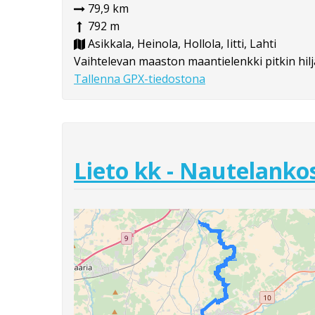
79,9 km
792 m
Asikkala, Heinola, Hollola, Iitti, Lahti
Vaihtelevan maaston maantielenkki pitkin hilja
Tallenna GPX-tiedostona
Lieto kk - Nautelanko