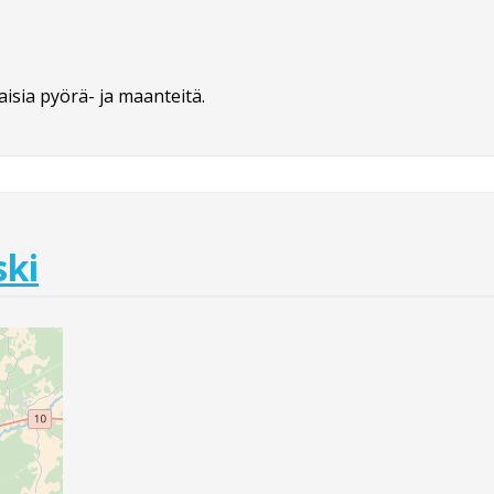
isia pyörä- ja maanteitä.
ski