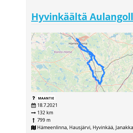
Hyvinkäältä Aulangoll
MAANTIE
18.7.2021
132 km
799 m
Hämeenlinna, Hausjärvi, Hyvinkää, Janakkal