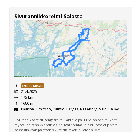
Sivurannikkoreitti Salosta
CYCLO / GRAVEL
21.4.2025
175 km
1680 m
Kaarina, Kimitoön, Paimio, Pargas, Raseborg, Salo, Sauvo
Sivurannikkoreitti Rengasreitti. Lähtö ja paluu Salon torilta. Reitti
myötäilee rannikkoreittiä aina Taalintehtaalle asti, josta ei jatketa
Kasnäsiin vaan palataan sivureittiä takaisin Saloon. Mat...