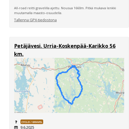
All-road reitti gravelilla ajettu. Nousua 1660m. Pitkä mukava lenkki
muutamalla maasto-osuudella.
Tallenna GPX-tiedostona
Petäjävesi. Urria-Koskenpää-Karikko 56
km.
CYCLO / GRAVEL
9.6.2025