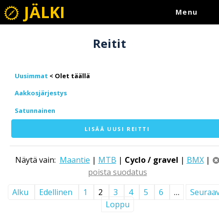
JÄLKI
Menu
Reitit
Uusimmat
Aakkosjärjestys
Satunnainen
LISÄÄ UUSI REITTI
Näytä vain:
Maantie
|
MTB
|
Cyclo / gravel
|
BMX
|
poista suodatus
Alku
Edellinen
1
2
3
4
5
6
…
Seuraa
Loppu