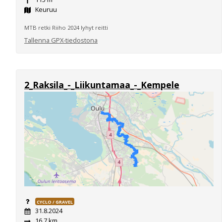
Keuruu
MTB retki Riiho 2024 lyhyt reitti
Tallenna GPX-tiedostona
2_Raksila_-_Liikuntamaa_-_Kempele
CYCLO / GRAVEL
31.8.2024
16,7 km