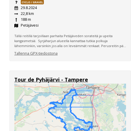
CYCLO / GRAVEL
29.8.2024
22,8 km
188 m
Petäjävesi
Tällä reitillä tarjoillaan parhaita Petäjäveden sorateitä ja upeita
kangasmetsiä. Syrjäharjun alueella kannattaa tutkia polkuja
lähemminkin, varsinkin jos alla on leveämmät renkaat. Perusreitin pä...
Tallenna GPX-tiedostona
Tour de Pyhäjärvi - Tampere