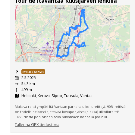
Tour de Itävantaa Kuusijärven lenkillä
CYCLO / GRAVEL
2.5.2025
54,3 km
499 m
Helsinki, Kerava, Sipoo, Tuusula, Vantaa
Mukava reitti ympäri Itä-Vantaan parhaita ulkoilureittejä. 90% reitistä
on todella helposti ajettavaa kovapohjaista (hiekka) ulkoilureittiä.
Tikkurilasta pohjoiseen sekä Nikinmäen kohdalla parin ki...
Tallenna GPX-tiedostona