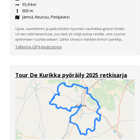
55,9 km
603 m
Jämsä, Keuruu, Petäjävesi
Upea, rauhallinen ja paikoitellen hyvinkin vauhdikas gravel lenkki
Urrian rallimaisemissa. Jos näet yli neljä autoa reitillä, olet osunut
ajelemaan ruuhka-aikaan. Lähtö Unesco Vanhan kirkon parkkip...
Tallenna GPX-tiedostona
Tour De Kurikka pyöräily 2025 retkisarja