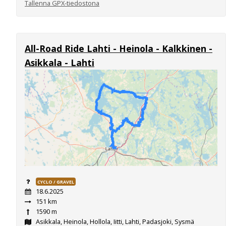
Tallenna GPX-tiedostona
All-Road Ride Lahti - Heinola - Kalkkinen -
Asikkala - Lahti
CYCLO / GRAVEL
18.6.2025
151 km
1590 m
Asikkala, Heinola, Hollola, Iitti, Lahti, Padasjoki, Sysmä