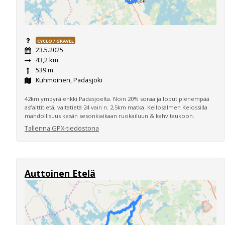
CYCLO / GRAVEL
23.5.2025
43,2 km
539 m
Kuhmoinen, Padasjoki
42km ympyrälenkki Padasjoelta. Noin 20% soraa ja loput pienempää
asfalttitietä, valtatietä 24 vain n. 2,5km matka. Kellosalmen Kelossilla
mahdollisuus kesän sesonkiaikaan ruokailuun & kahvitaukoon.
Tallenna GPX-tiedostona
Auttoinen Etelä