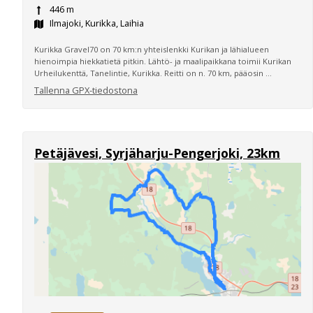
446 m
Ilmajoki, Kurikka, Laihia
Kurikka Gravel70 on 70 km:n yhteislenkki Kurikan ja lähialueen
hienoimpia hiekkatietä pitkin. Lähtö- ja maalipaikkana toimii Kurikan
Urheilukenttä, Tanelintie, Kurikka. Reitti on n. 70 km, pääosin ...
Tallenna GPX-tiedostona
Petäjävesi, Syrjäharju-Pengerjoki, 23km