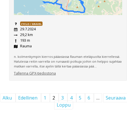
CYCLO / GRAVEL
29.7.2024
29,2 km
193 m
Rauma
n. kolmenkympin kierros pääasiassa Rauman eteläpuolta kierrellessä.
Halutessa reitin varrella on runsaasti polkuja joihin on helppo sujahtaa
matkan varrella, itse ajelin tällä kertaa pääasiassa pää...
Tallenna GPX-tiedostona
Alku
Edellinen
1
2
3
4
5
6
…
Seuraava
Loppu