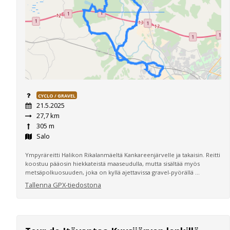
CYCLO / GRAVEL
21.5.2025
27,7 km
305 m
Salo
Ympyräreitti Halikon Rikalanmäeltä Kankareenjärvelle ja takaisin. Reitti
koostuu pääosin hiekkateistä maaseudulla, mutta sisältää myös
metsäpolkuosuuden, joka on kyllä ajettavissa gravel-pyörällä ...
Tallenna GPX-tiedostona