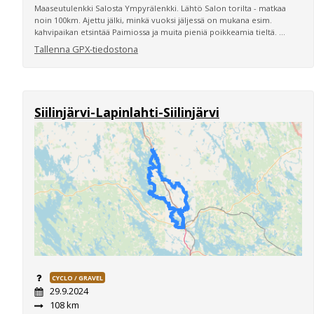
Maaseutulenkki Salosta Ympyrälenkki. Lähtö Salon torilta - matkaa
noin 100km. Ajettu jälki, minkä vuoksi jäljessä on mukana esim.
kahvipaikan etsintää Paimiossa ja muita pieniä poikkeamia tieltä. ...
Tallenna GPX-tiedostona
Siilinjärvi-Lapinlahti-Siilinjärvi
CYCLO / GRAVEL
29.9.2024
108 km