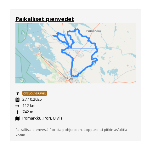
Paikalliset pienvedet
CYCLO / GRAVEL
27.10.2025
112 km
742 m
Pomarkku, Pori, Ulvila
Paikallisia pienvesiä Porista pohjoiseen. Loppureitti pitkin asfalttia
kotiin.