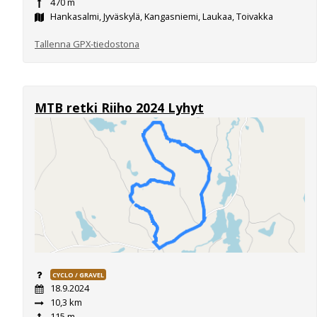
470 m
Hankasalmi, Jyväskylä, Kangasniemi, Laukaa, Toivakka
Tallenna GPX-tiedostona
MTB retki Riiho 2024 Lyhyt
CYCLO / GRAVEL
18.9.2024
10,3 km
115 m