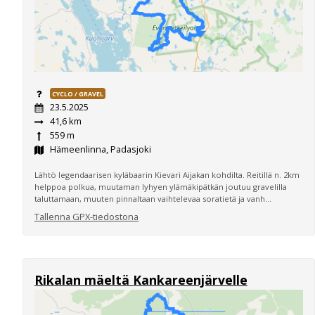
CYCLO / GRAVEL
23.5.2025
41,6 km
559 m
Hämeenlinna, Padasjoki
Lähtö legendaarisen kyläbaarin Kievari Aijakan kohdilta. Reitillä n. 2km
helppoa polkua, muutaman lyhyen ylämäkipätkän joutuu gravelilla
taluttamaan, muuten pinnaltaan vaihtelevaa soratietä ja vanh...
Tallenna GPX-tiedostona
Rikalan mäeltä Kankareenjärvelle