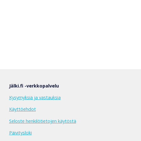
Jälki.fi -verkkopalvelu
Kysymyksiä ja vastauksia
Käyttöehdot
Seloste henkilötietojen käytöstä
Päivitysloki