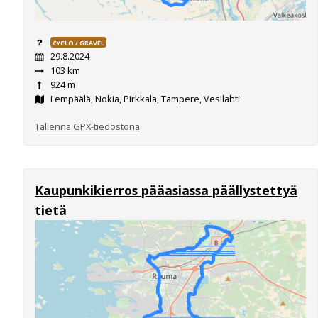
CYCLO / GRAVEL
29.8.2024
103 km
924 m
Lempäälä, Nokia, Pirkkala, Tampere, Vesilahti
Tallenna GPX-tiedostona
Kaupunkikierros pääasiassa päällystettyä
tietä