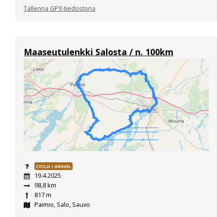
Tallenna GPX-tiedostona
Maaseutulenkki Salosta / n. 100km
CYCLO / GRAVEL
19.4.2025
98,8 km
817 m
Paimio, Salo, Sauvo