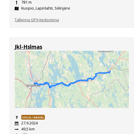
781 m
Kuopio, Lapinlahti, Siilinjärvi
Tallenna GPX-tiedostona
Jkl-Hslmas
CYCLO / GRAVEL
27.9.2024
49,5 km