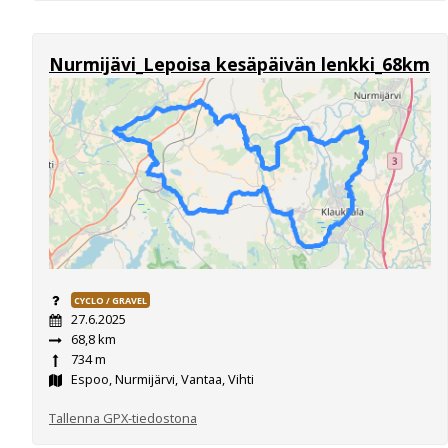
Nurmijävi_Lepoisa kesäpäivän lenkki_68km
CYCLO / GRAVEL
27.6.2025
68,8 km
734 m
Espoo, Nurmijärvi, Vantaa, Vihti
Tallenna GPX-tiedostona