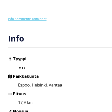
Info
Kommentit
Toiminnot
Info
Tyyppi
MTB
Paikkakunta
Espoo, Helsinki, Vantaa
Pituus
17,9 km
Nousua