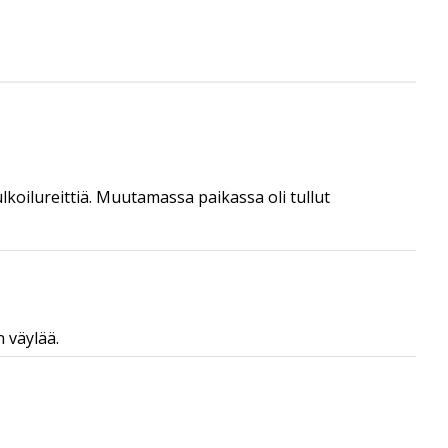
ulkoilureittiä. Muutamassa paikassa oli tullut
n väylää.