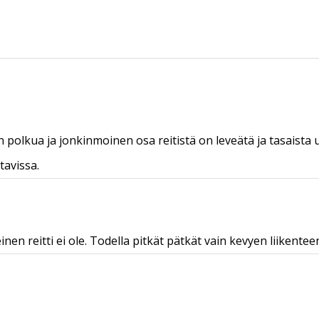
n polkua ja jonkinmoinen osa reitistä on leveätä ja tasaista 
tavissa.
en reitti ei ole. Todella pitkät pätkät vain kevyen liikentee