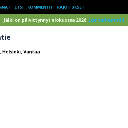
NNAT
ETSI
KOMMENTIT
RAJOITUKSET
Jälki on päivittynnyt elokuussa 2026.
Lue tarkemmin
tie
, Helsinki, Vantaa