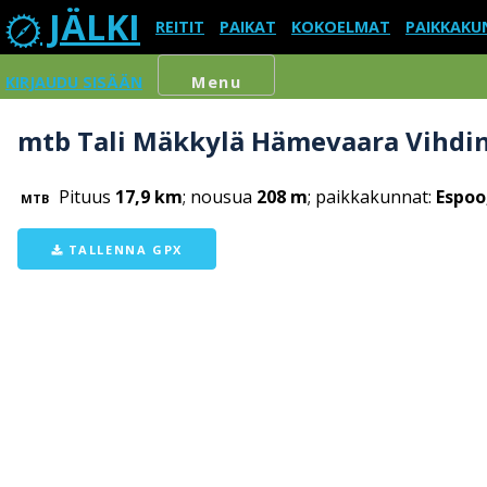
JÄLKI
REITIT
PAIKAT
KOKOELMAT
PAIKKAKU
KIRJAUDU SISÄÄN
Menu
mtb Tali Mäkkylä Hämevaara Vihdin
Pituus
17,9 km
; nousua
208 m
; paikkakunnat:
Espoo
MTB
TALLENNA GPX