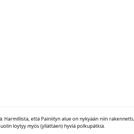
ä. Harmillista, että Painiityn alue on nykyään niin rakennettu
uolin löytyy myös (yllättäen) hyviä polkupätkiä.