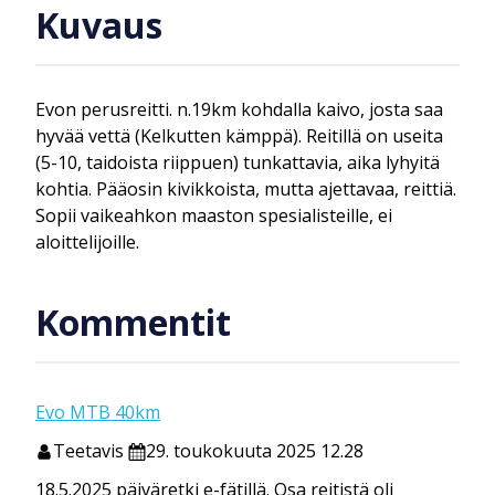
Kuvaus
Evon perusreitti. n.19km kohdalla kaivo, josta saa
hyvää vettä (Kelkutten kämppä). Reitillä on useita
(5-10, taidoista riippuen) tunkattavia, aika lyhyitä
kohtia. Pääosin kivikkoista, mutta ajettavaa, reittiä.
Sopii vaikeahkon maaston spesialisteille, ei
aloittelijoille.
Kommentit
Evo MTB 40km
Teetavis
29. toukokuuta 2025 12.28
18.5.2025 päiväretki e-fätillä. Osa reitistä oli