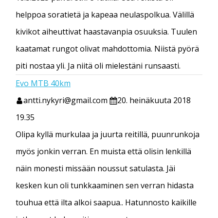
helppoa soratietä ja kapeaa neulaspolkua. Välillä
kivikot aiheuttivat haastavanpia osuuksia. Tuulen
kaatamat rungot olivat mahdottomia. Niistä pyörä
piti nostaa yli. Ja niitä oli mielestäni runsaasti.
Evo MTB 40km
antti.nykyri@gmail.com
20. heinäkuuta 2018
19.35
Olipa kyllä murkulaa ja juurta reitillä, puunrunkoja
myös jonkin verran. En muista että olisin lenkillä
näin monesti missään noussut satulasta. Jäi
kesken kun oli tunkkaaminen sen verran hidasta
touhua että ilta alkoi saapua.. Hatunnosto kaikille