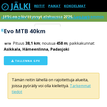
JÄLKI
REITIT
PAIKAT
KOKOELMAT
Jälki on päivittynnyt elokuussa 2026.
Lue tarkemmin
PAIKKAKUNNAT
ETSI
KOMMENTIT
RAJOITUKSET
Evo MTB 40km
KIRJAUDU SISÄÄN
Menu
Pituus
38,1 km
; nousua
458 m
; paikkakunnat:
MTB
Asikkala, Hämeenlinna, Padasjoki
TALLENNA GPX
Tämän reitin lähellä on rajoitettuja alueita,
joissa pyöräily voi olla kiellettyä.
Tarkemmat
tiedot