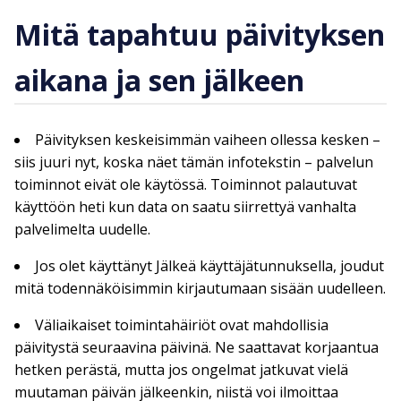
Mitä tapahtuu päivityksen
aikana ja sen jälkeen
Päivityksen keskeisimmän vaiheen ollessa kesken –
siis juuri nyt, koska näet tämän infotekstin – palvelun
toiminnot eivät ole käytössä. Toiminnot palautuvat
käyttöön heti kun data on saatu siirrettyä vanhalta
palvelimelta uudelle.
Jos olet käyttänyt Jälkeä käyttäjätunnuksella, joudut
mitä todennäköisimmin kirjautumaan sisään uudelleen.
Väliaikaiset toimintahäiriöt ovat mahdollisia
päivitystä seuraavina päivinä. Ne saattavat korjaantua
hetken perästä, mutta jos ongelmat jatkuvat vielä
muutaman päivän jälkeenkin, niistä voi ilmoittaa