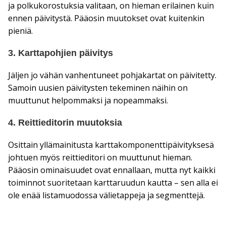
ja polkukorostuksia valitaan, on hieman erilainen kuin
ennen päivitystä. Pääosin muutokset ovat kuitenkin
pieniä.
3. Karttapohjien päivitys
Jäljen jo vähän vanhentuneet pohjakartat on päivitetty.
Samoin uusien päivitysten tekeminen näihin on
muuttunut helpommaksi ja nopeammaksi.
4. Reittieditorin muutoksia
Osittain yllämainitusta karttakomponenttipäivityksesä
johtuen myös reittieditori on muuttunut hieman.
Pääosin ominaisuudet ovat ennallaan, mutta nyt kaikki
toiminnot suoritetaan karttaruudun kautta – sen alla ei
ole enää listamuodossa välietappeja ja segmenttejä.