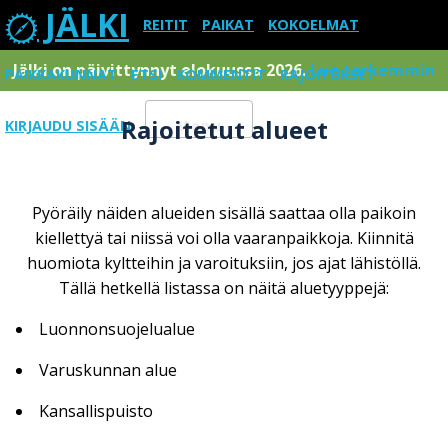
JÄLKI
REITIT
PAIKAT
KOKOELMAT
Jälki on päivittynnyt elokuussa 2026.
Lue tarkemmin
PAIKKAKUNNAT
ETSI
KOMMENTIT
RAJOITUKSET
Rajoitetut alueet
KIRJAUDU SISÄÄN
Menu
Pyöräily näiden alueiden sisällä saattaa olla paikoin
kiellettyä tai niissä voi olla vaaranpaikkoja. Kiinnitä
huomiota kyltteihin ja varoituksiin, jos ajat lähistöllä.
Tällä hetkellä listassa on näitä aluetyyppejä:
Luonnonsuojelualue
Varuskunnan alue
Kansallispuisto