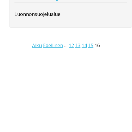
Luonnonsuojelualue
Alku
Edellinen
…
12
13
14
15
16