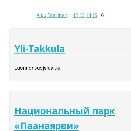
Alku
Edellinen
…
12
13
14
15
16
Yli-Takkula
Luonnonsuojelualue
Национальный парк
«Паанаярви»