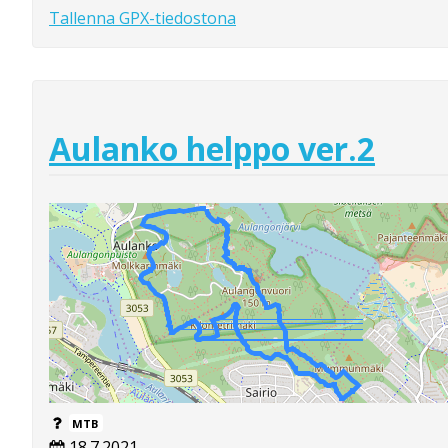
Tallenna GPX-tiedostona
Aulanko helppo ver.2
MTB
18.7.2021