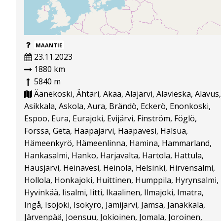
MAANTIE
23.11.2023
1880 km
5840 m
Äänekoski, Ähtäri, Akaa, Alajärvi, Alavieska, Alavus,
Asikkala, Askola, Aura, Brändö, Eckerö, Enonkoski,
Espoo, Eura, Eurajoki, Evijärvi, Finström, Föglö,
Forssa, Geta, Haapajärvi, Haapavesi, Halsua,
Hämeenkyrö, Hämeenlinna, Hamina, Hammarland,
Hankasalmi, Hanko, Harjavalta, Hartola, Hattula,
Hausjärvi, Heinävesi, Heinola, Helsinki, Hirvensalmi,
Hollola, Honkajoki, Huittinen, Humppila, Hyrynsalmi,
Hyvinkää, Iisalmi, Iitti, Ikaalinen, Ilmajoki, Imatra,
Ingå, Isojoki, Isokyrö, Jämijärvi, Jämsä, Janakkala,
Järvenpää, Joensuu, Jokioinen, Jomala, Joroinen,