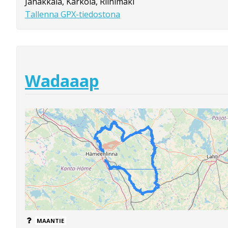
Janakkala, Kärkölä, Riihimäki
Tallenna GPX-tiedostona
Wadaaap
MAANTIE