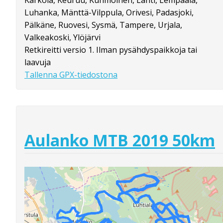
Kärkölä, Keuruu, Kuhmoinen, Lahti, Lempäälä,
Luhanka, Mänttä-Vilppula, Orivesi, Padasjoki,
Pälkäne, Ruovesi, Sysmä, Tampere, Urjala,
Valkeakoski, Ylöjärvi
Retkireitti versio 1. Ilman pysähdyspaikkoja tai
laavuja
Tallenna GPX-tiedostona
Aulanko MTB 2019 50km