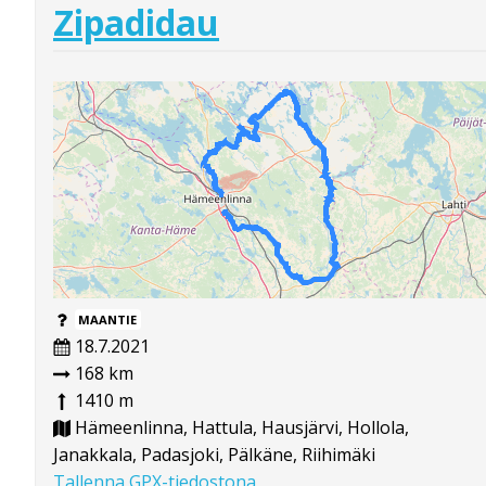
Zipadidau
MAANTIE
18.7.2021
168 km
1410 m
Hämeenlinna, Hattula, Hausjärvi, Hollola,
Janakkala, Padasjoki, Pälkäne, Riihimäki
Tallenna GPX-tiedostona