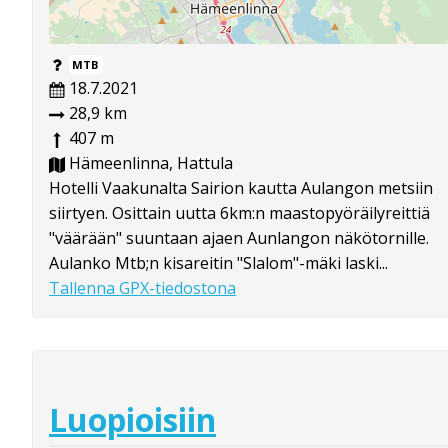
MTB
18.7.2021
28,9 km
407 m
Hämeenlinna, Hattula
Hotelli Vaakunalta Sairion kautta Aulangon metsiin
siirtyen. Osittain uutta 6km:n maastopyöräilyreittiä
"väärään" suuntaan ajaen Aunlangon näkötornille.
Aulanko Mtb;n kisareitin "Slalom"-mäki laski...
Tallenna GPX-tiedostona
Luopioisiin