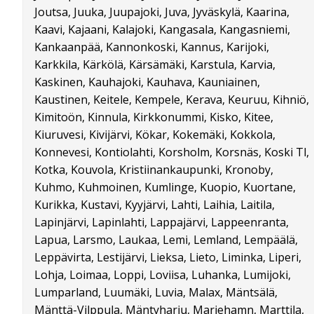
Joutsa, Juuka, Juupajoki, Juva, Jyväskylä, Kaarina,
Kaavi, Kajaani, Kalajoki, Kangasala, Kangasniemi,
Kankaanpää, Kannonkoski, Kannus, Karijoki,
Karkkila, Kärkölä, Kärsämäki, Karstula, Karvia,
Kaskinen, Kauhajoki, Kauhava, Kauniainen,
Kaustinen, Keitele, Kempele, Kerava, Keuruu, Kihniö,
Kimitoön, Kinnula, Kirkkonummi, Kisko, Kitee,
Kiuruvesi, Kivijärvi, Kökar, Kokemäki, Kokkola,
Konnevesi, Kontiolahti, Korsholm, Korsnäs, Koski Tl,
Kotka, Kouvola, Kristiinankaupunki, Kronoby,
Kuhmo, Kuhmoinen, Kumlinge, Kuopio, Kuortane,
Kurikka, Kustavi, Kyyjärvi, Lahti, Laihia, Laitila,
Lapinjärvi, Lapinlahti, Lappajärvi, Lappeenranta,
Lapua, Larsmo, Laukaa, Lemi, Lemland, Lempäälä,
Leppävirta, Lestijärvi, Lieksa, Lieto, Liminka, Liperi,
Lohja, Loimaa, Loppi, Loviisa, Luhanka, Lumijoki,
Lumparland, Luumäki, Luvia, Malax, Mäntsälä,
Mänttä-Vilppula, Mäntyharju, Mariehamn, Marttila,