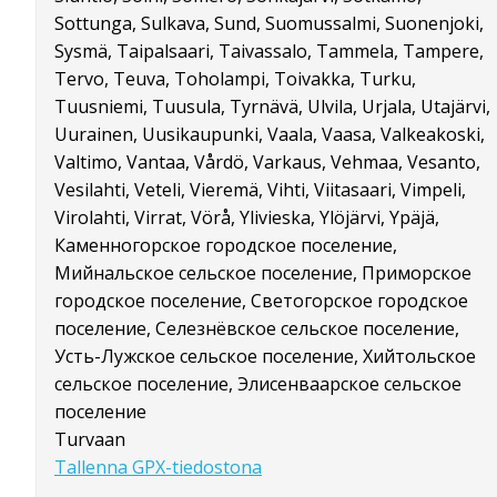
Sottunga, Sulkava, Sund, Suomussalmi, Suonenjoki,
Sysmä, Taipalsaari, Taivassalo, Tammela, Tampere,
Tervo, Teuva, Toholampi, Toivakka, Turku,
Tuusniemi, Tuusula, Tyrnävä, Ulvila, Urjala, Utajärvi,
Uurainen, Uusikaupunki, Vaala, Vaasa, Valkeakoski,
Valtimo, Vantaa, Vårdö, Varkaus, Vehmaa, Vesanto,
Vesilahti, Veteli, Vieremä, Vihti, Viitasaari, Vimpeli,
Virolahti, Virrat, Vörå, Ylivieska, Ylöjärvi, Ypäjä,
Каменногорское городское поселение,
Мийнальское сельское поселение, Приморское
городское поселение, Светогорское городское
поселение, Селезнёвское сельское поселение,
Усть-Лужское сельское поселение, Хийтольское
сельское поселение, Элисенваарское сельское
поселение
Turvaan
Tallenna GPX-tiedostona