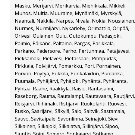
Masku, Merijärvi, Merikarvia, Miehikkälä, Mikkeli,
Muhos, Multia, Muurame, Mynämäki, Myrskylä,
Naantali, Nakkila, Närpes, Nivala, Nokia, Nousiainen
Nurmes, Nurmijärvi, Nykarleby, Orimattila, Oripää,
Orivesi, Oulainen, Oulu, Outokumpu, Padasjoki,
Paimio, Pälkäne, Paltamo, Pargas, Parikkala,
Parkano, Pedersöre, Perho, Pertunmaa, Petäjävesi,
Pieksämäki, Pielavesi, Pietarsaari, Pihtipudas,
Pirkkala, Polvijärvi, Pomarkku, Pori, Pornainen,
Porvoo, Pöytyä, Pukkila, Punkalaidun, Puolanka,
Puumala, Pyhäjärvi, Pyhäjoki, Pyhäntä, Pyhäranta,
Pyhtää, Raahe, Rääkkylä, Raisio, Rantasalmi,
Raseborg, Rauma, Rautalampi, Rautavaara, Rautjärvi,
Reisjärvi, Riihimäki, Ristijärvi, Ruokolahti, Ruovesi,
Rusko, Saarijärvi, Säkylä, Salo, Saltvik, Sastamala,
Sauvo, Savitaipale, Savonlinna, Seinäjoki, Sievi,
Siikainen, Siikajoki, Siikalatva, Siilinjärvi, Sipoo,
Siuntio, Soini, Somero, Sonkajärvi, Sotkamo,