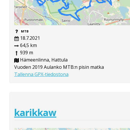
MTB
18.7.2021
64,5 km
939 m
Hämeenlinna, Hattula
Vuoden 2019 Aulanko MTB:n pisin matka
Tallenna GPX-tiedostona
karikkaw