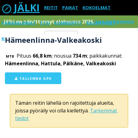
JÄLKI
REITIT
PAIKAT
KOKOELMAT
Jälki on päivittynnyt elokuussa 2026.
Lue tarkemmin
PAIKKAKUNNAT
ETSI
KOMMENTIT
RAJOITUKSET
Hämeenlinna-Valkeakoski
KIRJAUDU SISÄÄN
Menu
Pituus
66,8 km
; nousua
734 m
; paikkakunnat:
MTB
Hämeenlinna, Hattula, Pälkäne, Valkeakoski
TALLENNA GPX
Tämän reitin lähellä on rajoitettuja alueita,
joissa pyöräily voi olla kiellettyä.
Tarkemmat
tiedot