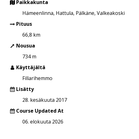
Paikkakunta
Hämeenlinna, Hattula, Pälkäne, Valkeakoski
Pituus
66,8 km
Nousua
734 m
Käyttäjältä
Fillarihemmo
Lisätty
28. kesäkuuta 2017
Course Updated At
06. elokuuta 2026