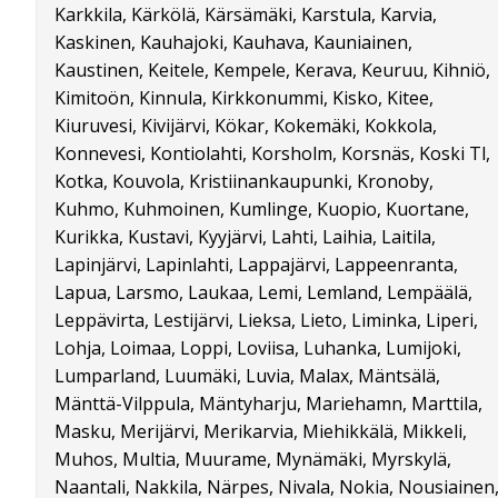
Karkkila, Kärkölä, Kärsämäki, Karstula, Karvia,
Kaskinen, Kauhajoki, Kauhava, Kauniainen,
Kaustinen, Keitele, Kempele, Kerava, Keuruu, Kihniö,
Kimitoön, Kinnula, Kirkkonummi, Kisko, Kitee,
Kiuruvesi, Kivijärvi, Kökar, Kokemäki, Kokkola,
Konnevesi, Kontiolahti, Korsholm, Korsnäs, Koski Tl,
Kotka, Kouvola, Kristiinankaupunki, Kronoby,
Kuhmo, Kuhmoinen, Kumlinge, Kuopio, Kuortane,
Kurikka, Kustavi, Kyyjärvi, Lahti, Laihia, Laitila,
Lapinjärvi, Lapinlahti, Lappajärvi, Lappeenranta,
Lapua, Larsmo, Laukaa, Lemi, Lemland, Lempäälä,
Leppävirta, Lestijärvi, Lieksa, Lieto, Liminka, Liperi,
Lohja, Loimaa, Loppi, Loviisa, Luhanka, Lumijoki,
Lumparland, Luumäki, Luvia, Malax, Mäntsälä,
Mänttä-Vilppula, Mäntyharju, Mariehamn, Marttila,
Masku, Merijärvi, Merikarvia, Miehikkälä, Mikkeli,
Muhos, Multia, Muurame, Mynämäki, Myrskylä,
Naantali, Nakkila, Närpes, Nivala, Nokia, Nousiainen