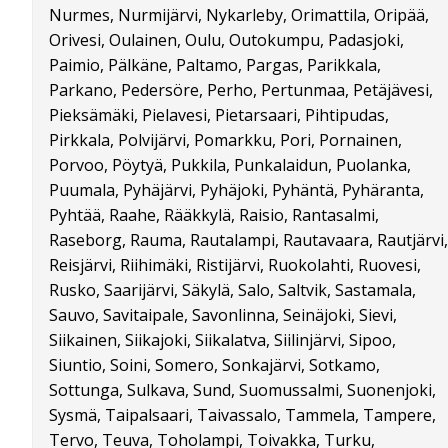
Nurmes, Nurmijärvi, Nykarleby, Orimattila, Oripää,
Orivesi, Oulainen, Oulu, Outokumpu, Padasjoki,
Paimio, Pälkäne, Paltamo, Pargas, Parikkala,
Parkano, Pedersöre, Perho, Pertunmaa, Petäjävesi,
Pieksämäki, Pielavesi, Pietarsaari, Pihtipudas,
Pirkkala, Polvijärvi, Pomarkku, Pori, Pornainen,
Porvoo, Pöytyä, Pukkila, Punkalaidun, Puolanka,
Puumala, Pyhäjärvi, Pyhäjoki, Pyhäntä, Pyhäranta,
Pyhtää, Raahe, Rääkkylä, Raisio, Rantasalmi,
Raseborg, Rauma, Rautalampi, Rautavaara, Rautjärvi,
Reisjärvi, Riihimäki, Ristijärvi, Ruokolahti, Ruovesi,
Rusko, Saarijärvi, Säkylä, Salo, Saltvik, Sastamala,
Sauvo, Savitaipale, Savonlinna, Seinäjoki, Sievi,
Siikainen, Siikajoki, Siikalatva, Siilinjärvi, Sipoo,
Siuntio, Soini, Somero, Sonkajärvi, Sotkamo,
Sottunga, Sulkava, Sund, Suomussalmi, Suonenjoki,
Sysmä, Taipalsaari, Taivassalo, Tammela, Tampere,
Tervo, Teuva, Toholampi, Toivakka, Turku,