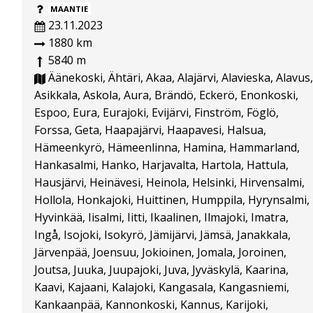
MAANTIE
23.11.2023
1880 km
5840 m
Äänekoski, Ähtäri, Akaa, Alajärvi, Alavieska, Alavus,
Asikkala, Askola, Aura, Brändö, Eckerö, Enonkoski,
Espoo, Eura, Eurajoki, Evijärvi, Finström, Föglö,
Forssa, Geta, Haapajärvi, Haapavesi, Halsua,
Hämeenkyrö, Hämeenlinna, Hamina, Hammarland,
Hankasalmi, Hanko, Harjavalta, Hartola, Hattula,
Hausjärvi, Heinävesi, Heinola, Helsinki, Hirvensalmi,
Hollola, Honkajoki, Huittinen, Humppila, Hyrynsalmi,
Hyvinkää, Iisalmi, Iitti, Ikaalinen, Ilmajoki, Imatra,
Ingå, Isojoki, Isokyrö, Jämijärvi, Jämsä, Janakkala,
Järvenpää, Joensuu, Jokioinen, Jomala, Joroinen,
Joutsa, Juuka, Juupajoki, Juva, Jyväskylä, Kaarina,
Kaavi, Kajaani, Kalajoki, Kangasala, Kangasniemi,
Kankaanpää, Kannonkoski, Kannus, Karijoki,