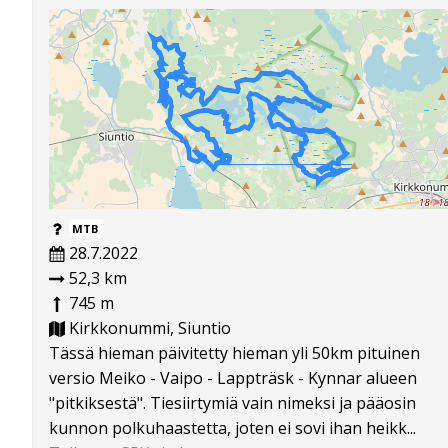
MTB
28.7.2022
52,3 km
745 m
Kirkkonummi, Siuntio
Tässä hieman päivitetty hieman yli 50km pituinen
versio Meiko - Vaipo - Lappträsk - Kynnar alueen
"pitkiksestä". Tiesiirtymiä vain nimeksi ja pääosin
kunnon polkuhaastetta, joten ei sovi ihan heikk...