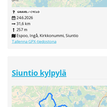
GRAVEL / CYCLO
24.6.2026
31,6 km
257 m
Espoo, Ingå, Kirkkonummi, Siuntio
Tallenna GPX-tiedostona
Siuntio kylpylä