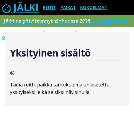
JÄLKI
REITIT
PAIKAT
KOKOELMAT
Jälki on päivittynnyt elokuussa 2026.
Lue tarkemmin
PAIKKAKUNNAT
ETSI
KOMMENTIT
RAJOITUKSET
KIRJAUDU SISÄÄN
Menu
Yksityinen sisältö
Tämä reitti, paikka tai kokoelma on asetettu
yksityiseksi, eikä se siksi näy sinulle.