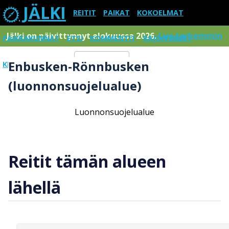
JÄLKI
REITIT
PAIKAT
KOKOELMAT
Jälki on päivittynnyt elokuussa 2026.
Lue tarkemmin
PAIKKAKUNNAT
ETSI
KOMMENTIT
RAJOITUKSET
Enbusken-Rönnbusken
KIRJAUDU SISÄÄN
Menu
(luonnonsuojelualue)
Luonnonsuojelualue
Reitit tämän alueen
lähellä