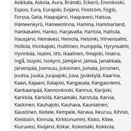
Asikkala, Askola, Aura, Brändö, Eckerö, Enonkoski,
Espoo, Eura, Eurajoki, Evijärvi, Finström, Föglö,
Forssa, Geta, Haapajärvi, Haapavesi, Halsua,
Hämeenkyrö, Hämeenlinna, Hamina, Hammarland,
Hankasalmi, Hanko, Harjavalta, Hartola, Hattula,
Hausjärvi, Heinävesi, Heinola, Helsinki, Hirvensalmi,
Hollola, Honkajoki, Huittinen, Humppila, Hyrynsalmi,
Hyvinkää, Iisalmi, Iitti, Ikaalinen, Ilmajoki, Imatra,
Ingå, Isojoki, Isokyrö, Jämijärvi, Jämsä, Janakkala,
Järvenpää, Joensuu, Jokioinen, Jomala, Joroinen,
Joutsa, Juuka, Juupajoki, Juva, Jyväskylä, Kaarina,
Kaavi, Kajaani, Kalajoki, Kangasala, Kangasniemi,
Kankaanpää, Kannonkoski, Kannus, Karijoki,
Karkkila, Kärkölä, Kärsämäki, Karstula, Karvia,
Kaskinen, Kauhajoki, Kauhava, Kauniainen,
Kaustinen, Keitele, Kempele, Kerava, Keuruu, Kihniö,
Kimitoön, Kinnula, Kirkkonummi, Kisko, Kitee,
Kiuruvesi, Kivijärvi, Kökar, Kokemäki, Kokkola,