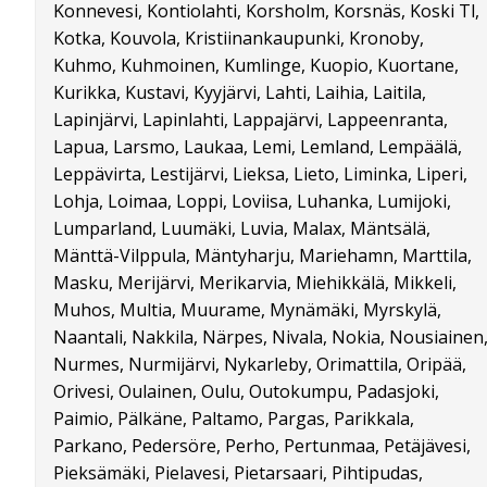
Konnevesi, Kontiolahti, Korsholm, Korsnäs, Koski Tl,
Kotka, Kouvola, Kristiinankaupunki, Kronoby,
Kuhmo, Kuhmoinen, Kumlinge, Kuopio, Kuortane,
Kurikka, Kustavi, Kyyjärvi, Lahti, Laihia, Laitila,
Lapinjärvi, Lapinlahti, Lappajärvi, Lappeenranta,
Lapua, Larsmo, Laukaa, Lemi, Lemland, Lempäälä,
Leppävirta, Lestijärvi, Lieksa, Lieto, Liminka, Liperi,
Lohja, Loimaa, Loppi, Loviisa, Luhanka, Lumijoki,
Lumparland, Luumäki, Luvia, Malax, Mäntsälä,
Mänttä-Vilppula, Mäntyharju, Mariehamn, Marttila,
Masku, Merijärvi, Merikarvia, Miehikkälä, Mikkeli,
Muhos, Multia, Muurame, Mynämäki, Myrskylä,
Naantali, Nakkila, Närpes, Nivala, Nokia, Nousiainen
Nurmes, Nurmijärvi, Nykarleby, Orimattila, Oripää,
Orivesi, Oulainen, Oulu, Outokumpu, Padasjoki,
Paimio, Pälkäne, Paltamo, Pargas, Parikkala,
Parkano, Pedersöre, Perho, Pertunmaa, Petäjävesi,
Pieksämäki, Pielavesi, Pietarsaari, Pihtipudas,