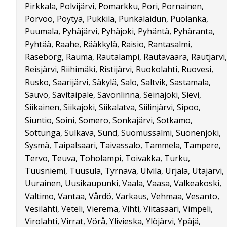
Pirkkala, Polvijärvi, Pomarkku, Pori, Pornainen,
Porvoo, Pöytyä, Pukkila, Punkalaidun, Puolanka,
Puumala, Pyhäjärvi, Pyhäjoki, Pyhäntä, Pyhäranta,
Pyhtää, Raahe, Rääkkylä, Raisio, Rantasalmi,
Raseborg, Rauma, Rautalampi, Rautavaara, Rautjärvi,
Reisjärvi, Riihimäki, Ristijärvi, Ruokolahti, Ruovesi,
Rusko, Saarijärvi, Säkylä, Salo, Saltvik, Sastamala,
Sauvo, Savitaipale, Savonlinna, Seinäjoki, Sievi,
Siikainen, Siikajoki, Siikalatva, Siilinjärvi, Sipoo,
Siuntio, Soini, Somero, Sonkajärvi, Sotkamo,
Sottunga, Sulkava, Sund, Suomussalmi, Suonenjoki,
Sysmä, Taipalsaari, Taivassalo, Tammela, Tampere,
Tervo, Teuva, Toholampi, Toivakka, Turku,
Tuusniemi, Tuusula, Tyrnävä, Ulvila, Urjala, Utajärvi,
Uurainen, Uusikaupunki, Vaala, Vaasa, Valkeakoski,
Valtimo, Vantaa, Vårdö, Varkaus, Vehmaa, Vesanto,
Vesilahti, Veteli, Vieremä, Vihti, Viitasaari, Vimpeli,
Virolahti, Virrat, Vörå, Ylivieska, Ylöjärvi, Ypäjä,