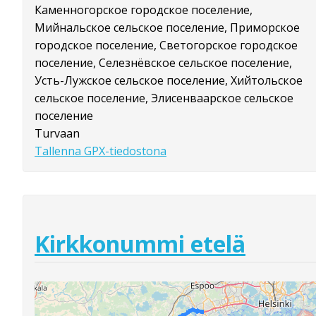
Каменногорское городское поселение,
Мийнальское сельское поселение, Приморское
городское поселение, Светогорское городское
поселение, Селезнёвское сельское поселение,
Усть-Лужское сельское поселение, Хийтольское
сельское поселение, Элисенваарское сельское
поселение
Turvaan
Tallenna GPX-tiedostona
Kirkkonummi etelä