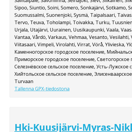
Savitaipale, Savonlinna, Seinäjoki, Sievi, Siikainen, Siika
Sipoo, Siuntio, Soini, Somero, Sonkajärvi, Sotkamo, S
Suomussalmi, Suonenjoki, Sysmä, Taipalsaari, Taiva
Tervo, Teuva, Toholampi, Toivakka, Turku, Tuusniemi
Urjala, Utajärvi, Uurainen, Uusikaupunki, Vaala, Vaas
Vantaa, Vårdö, Varkaus, Vehmaa, Vesanto, Vesilahti, Ve
Viitasaari, Vimpeli, Virolahti, Virrat, Vörå, Ylivieska, Yl
Каменногорское городское поселение, Мийнальск
Приморское городское поселение, Светогорское 
Селезнёвское сельское поселение, Усть-Лужское 
Хийтольское сельское поселение, Элисенваарское
Turvaan
Tallenna GPX-tiedostona
Hki-Kuusijärvi-Myras-Nikk