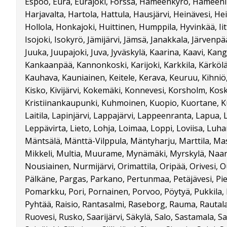
Espoo, Eura, Eurajoki, Forssa, Hämeenkyrö, Hämeenl
Harjavalta, Hartola, Hattula, Hausjärvi, Heinävesi, Hei
Hollola, Honkajoki, Huittinen, Humppila, Hyvinkää, Iitt
Isojoki, Isokyrö, Jämijärvi, Jämsä, Janakkala, Järvenpä
Juuka, Juupajoki, Juva, Jyväskylä, Kaarina, Kaavi, Ka
Kankaanpää, Kannonkoski, Karijoki, Karkkila, Kärkölä,
Kauhava, Kauniainen, Keitele, Kerava, Keuruu, Kihni
Kisko, Kivijärvi, Kokemäki, Konnevesi, Korsholm, Kosk
Kristiinankaupunki, Kuhmoinen, Kuopio, Kuortane, Kuri
Laitila, Lapinjärvi, Lappajärvi, Lappeenranta, Lapua,
Leppävirta, Lieto, Lohja, Loimaa, Loppi, Loviisa, Luh
Mäntsälä, Mänttä-Vilppula, Mäntyharju, Marttila, Mas
Mikkeli, Multia, Muurame, Mynämäki, Myrskylä, Naant
Nousiainen, Nurmijärvi, Orimattila, Oripää, Orivesi,
Pälkäne, Pargas, Parkano, Pertunmaa, Petäjävesi, Piek
Pomarkku, Pori, Pornainen, Porvoo, Pöytyä, Pukkila,
Pyhtää, Raisio, Rantasalmi, Raseborg, Rauma, Rautala
Ruovesi, Rusko, Saarijärvi, Säkylä, Salo, Sastamala, S