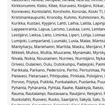
Kirkkonummi, Kisko, Kitee, Kiuruvesi, Kivijärvi, Köka
Konnevesi, Kontiolahti, Korsholm, Korsnäs, Koski Tl,
Kristiinankaupunki, Kronoby, Kuhmo, Kuhmoinen, Ku
Kurikka, Kustavi, Kyyjärvi, Lahti, Laihia, Laitila, Lapinj
Lappeenranta, Lapua, Larsmo, Laukaa, Lemi, Lemland
Lestijärvi, Lieksa, Lieto, Liminka, Liperi, Lohja, Loima
Lumijoki, Lumparland, Luumäki, Luvia, Malax, Mäntsä
Mäntyharju, Mariehamn, Marttila, Masku, Merijärvi, 
Mikkeli, Muhos, Multia, Muurame, Mynämäki, Myrskyl
Nivala, Nokia, Nousiainen, Nurmes, Nurmijärvi, Nykar
Orivesi, Oulainen, Oulu, Outokumpu, Padasjoki, Paimi
Parikkala, Parkano, Pedersöre, Perho, Pertunmaa, Pe
Pielavesi, Pietarsaari, Pihtipudas, Pirkkala, Polvijärv
Porvoo, Pöytyä, Pukkila, Punkalaidun, Puolanka, Puum
Pyhäntä, Pyhäranta, Pyhtää, Raahe, Rääkkylä, Raisio,
Rauma, Rautalampi, Rautavaara, Rautjärvi, Reisjärvi, Ri
Ruokolahti, Ruovesi, Rusko, Saarijärvi, Säkylä, Salo, S