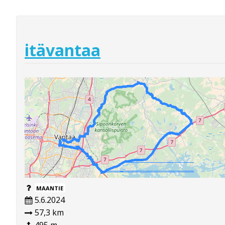
itävantaa
MAANTIE
5.6.2024
57,3 km
495 m