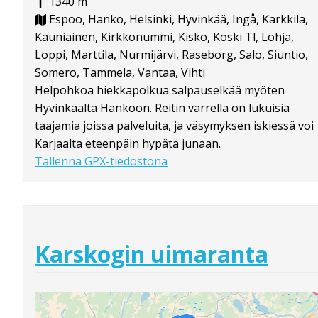
1340 m
Espoo, Hanko, Helsinki, Hyvinkää, Ingå, Karkkila,
Kauniainen, Kirkkonummi, Kisko, Koski Tl, Lohja,
Loppi, Marttila, Nurmijärvi, Raseborg, Salo, Siuntio,
Somero, Tammela, Vantaa, Vihti
Helpohkoa hiekkapolkua salpauselkää myöten
Hyvinkäältä Hankoon. Reitin varrella on lukuisia
taajamia joissa palveluita, ja väsymyksen iskiessä voi
Karjaalta eteenpäin hypätä junaan.
Tallenna GPX-tiedostona
Karskogin uimaranta