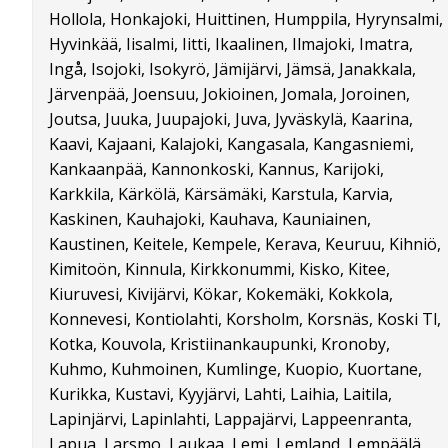
Hollola, Honkajoki, Huittinen, Humppila, Hyrynsalmi,
Hyvinkää, Iisalmi, Iitti, Ikaalinen, Ilmajoki, Imatra,
Ingå, Isojoki, Isokyrö, Jämijärvi, Jämsä, Janakkala,
Järvenpää, Joensuu, Jokioinen, Jomala, Joroinen,
Joutsa, Juuka, Juupajoki, Juva, Jyväskylä, Kaarina,
Kaavi, Kajaani, Kalajoki, Kangasala, Kangasniemi,
Kankaanpää, Kannonkoski, Kannus, Karijoki,
Karkkila, Kärkölä, Kärsämäki, Karstula, Karvia,
Kaskinen, Kauhajoki, Kauhava, Kauniainen,
Kaustinen, Keitele, Kempele, Kerava, Keuruu, Kihniö,
Kimitoön, Kinnula, Kirkkonummi, Kisko, Kitee,
Kiuruvesi, Kivijärvi, Kökar, Kokemäki, Kokkola,
Konnevesi, Kontiolahti, Korsholm, Korsnäs, Koski Tl,
Kotka, Kouvola, Kristiinankaupunki, Kronoby,
Kuhmo, Kuhmoinen, Kumlinge, Kuopio, Kuortane,
Kurikka, Kustavi, Kyyjärvi, Lahti, Laihia, Laitila,
Lapinjärvi, Lapinlahti, Lappajärvi, Lappeenranta,
Lapua, Larsmo, Laukaa, Lemi, Lemland, Lempäälä,