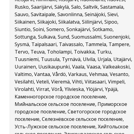
Rusko, Saarijärvi, Säkylä, Salo, Saltvik, Sastamala,
Sauvo, Savitaipale, Savonlinna, Seinäjoki, Sievi,
Siikainen, Siikajoki, Siikalatva, Siilinjärvi, Sipoo,
Siuntio, Soini, Somero, Sonkajärvi, Sotkamo,
Sottunga, Sulkava, Sund, Suomussalmi, Suonenjoki,
Sysmä, Taipalsaari, Taivassalo, Tammela, Tampere,
Tervo, Teuva, Toholampi, Toivakka, Turku,
Tuusniemi, Tuusula, Tyrnävä, Ulvila, Urjala, Utajärvi,
Uurainen, Uusikaupunki, Vaala, Vaasa, Valkeakoski,
Valtimo, Vantaa, Vårdö, Varkaus, Vehmaa, Vesanto,
Vesilahti, Veteli, Vieremä, Vihti, Viitasaari, Vimpeli,
Virolahti, Virrat, Vörå, Ylivieska, Ylöjärvi, Ypäjä,
Каменногорское городское поселение,
Мийнальское сельское поселение, Приморское
городское поселение, Светогорское городское
поселение, Селезнёвское сельское поселение,
Усть-Лужское сельское поселение, Хийтольское