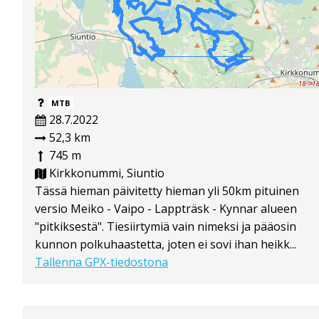
MTB
28.7.2022
52,3 km
745 m
Kirkkonummi, Siuntio
Tässä hieman päivitetty hieman yli 50km pituinen
versio Meiko - Vaipo - Lappträsk - Kynnar alueen
"pitkiksestä". Tiesiirtymiä vain nimeksi ja pääosin
kunnon polkuhaastetta, joten ei sovi ihan heikk...
Tallenna GPX-tiedostona