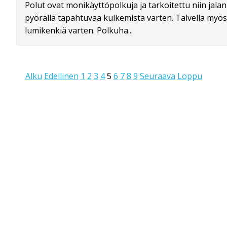
Polut ovat monikäyttöpolkuja ja tarkoitettu niin jalan
pyörällä tapahtuvaa kulkemista varten. Talvella myös
lumikenkiä varten. Polkuha...
Alku
Edellinen
1
2
3
4
5
6
7
8
9
Seuraava
Loppu