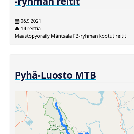
-ryhmän reitit
06.9.2021
14 reittiä
Maastopyöräily Mäntsälä FB-ryhmän kootut reitit
Pyhä-Luosto MTB