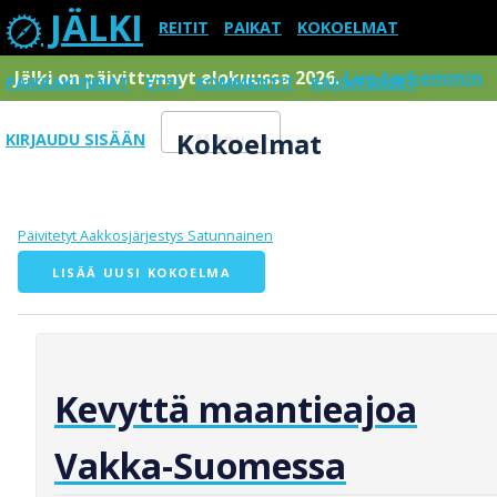
JÄLKI
REITIT
PAIKAT
KOKOELMAT
Jälki on päivittynnyt elokuussa 2026.
Lue tarkemmin
PAIKKAKUNNAT
ETSI
KOMMENTIT
RAJOITUKSET
Kokoelmat
KIRJAUDU SISÄÄN
Menu
Päivitetyt
Aakkosjärjestys
Satunnainen
LISÄÄ UUSI KOKOELMA
Kevyttä maantieajoa
Vakka-Suomessa