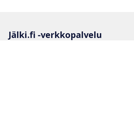
Jälki.fi -verkkopalvelu
Kysymyksiä ja vastauksia
Käyttöehdot
Seloste henkilötietojen käytöstä
Päivitysloki
Fillarifoorumin viestiketju
Yhteystiedot