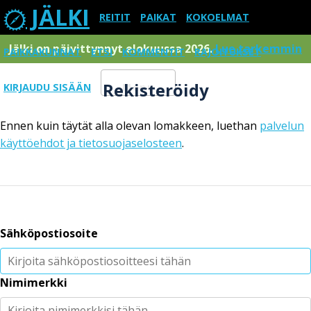
JÄLKI
REITIT
PAIKAT
KOKOELMAT
Jälki on päivittynnyt elokuussa 2026.
Lue tarkemmin
PAIKKAKUNNAT
ETSI
KOMMENTIT
RAJOITUKSET
Rekisteröidy
KIRJAUDU SISÄÄN
Menu
Ennen kuin täytät alla olevan lomakkeen, luethan
palvelun
käyttöehdot ja tietosuojaselosteen
.
Sähköpostiosoite
Nimimerkki