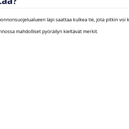
taa?
luonnonsuojelualueen läpi saattaa kulkea tie, jota pitkin voi
onnossa mahdolliset pyöräilyn kieltävät merkit.