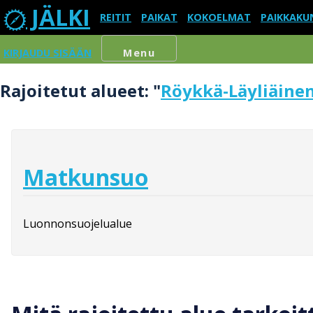
JÄLKI
REITIT
PAIKAT
KOKOELMAT
PAIKKAKU
KIRJAUDU SISÄÄN
Menu
Rajoitetut alueet: "
Röykkä-Läyliäine
Matkunsuo
Luonnonsuojelualue