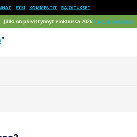
NNAT
ETSI
KOMMENTIT
RAJOITUKSET
Jälki on päivittynnyt elokuussa 2026.
Lue tarkemmin
n
"