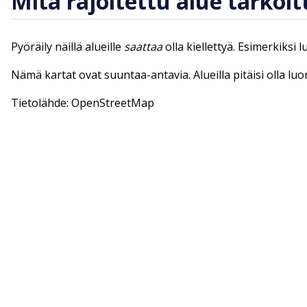
Mitä rajoitettu alue tarkoit
Pyöräily näillä alueille
saattaa
olla kiellettyä. Esimerkiksi 
Nämä kartat ovat suuntaa-antavia. Alueilla pitäisi olla lu
Tietolähde: OpenStreetMap