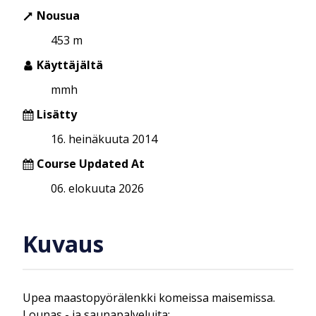
Nousua
453 m
Käyttäjältä
mmh
Lisätty
16. heinäkuuta 2014
Course Updated At
06. elokuuta 2026
Kuvaus
Upea maastopyörälenkki komeissa maisemissa.
Lounas - ja saunapalveluita: