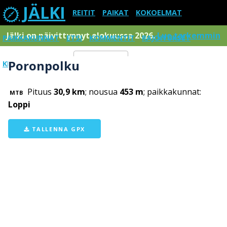
JÄLKI
REITIT
PAIKAT
KOKOELMAT
Jälki on päivittynnyt elokuussa 2026.
Lue tarkemmin
PAIKKAKUNNAT
ETSI
KOMMENTIT
RAJOITUKSET
Poronpolku
KIRJAUDU SISÄÄN
Menu
Pituus
30,9 km
; nousua
453 m
; paikkakunnat:
MTB
Loppi
TALLENNA GPX