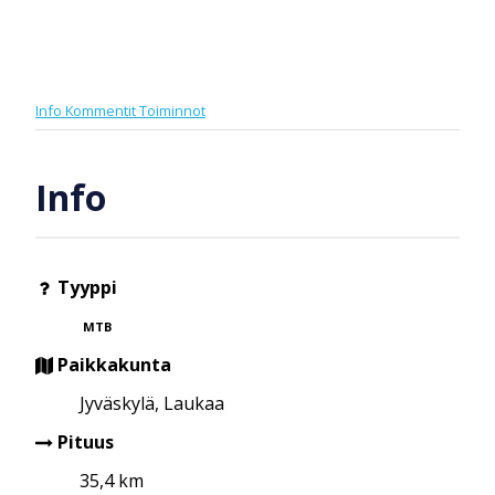
Info
Kommentit
Toiminnot
Info
Tyyppi
MTB
Paikkakunta
Jyväskylä, Laukaa
Pituus
35,4 km