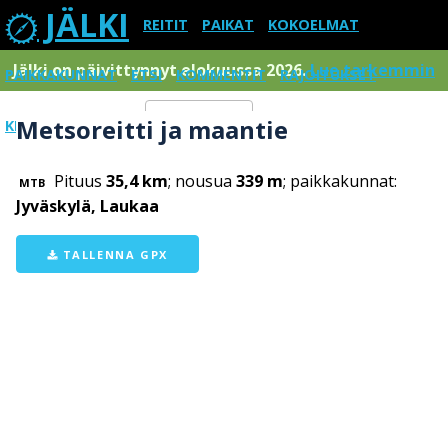
JÄLKI
REITIT
PAIKAT
KOKOELMAT
Jälki on päivittynnyt elokuussa 2026.
Lue tarkemmin
PAIKKAKUNNAT
ETSI
KOMMENTIT
RAJOITUKSET
Metsoreitti ja maantie
KIRJAUDU SISÄÄN
Menu
Pituus
35,4 km
; nousua
339 m
; paikkakunnat:
MTB
Jyväskylä, Laukaa
TALLENNA GPX