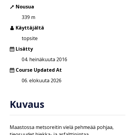
Nousua
339 m
Käyttäjältä
topsite
Lisätty
04. heinäkuuta 2016
Course Updated At
06. elokuuta 2026
Kuvaus
Maastossa metsoreitin vielä pehmeää pohjaa,
tieosuudet hiekka- ja asfalttipintaa.