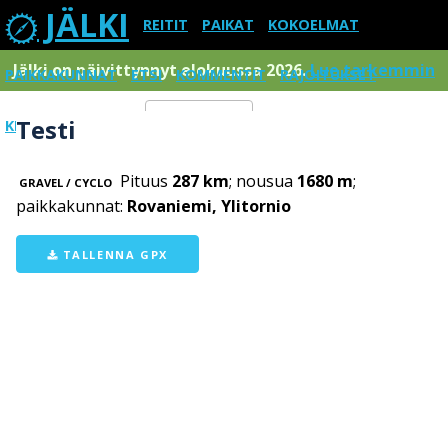
JÄLKI
REITIT
PAIKAT
KOKOELMAT
Jälki on päivittynnyt elokuussa 2026.
Lue tarkemmin
PAIKKAKUNNAT
ETSI
KOMMENTIT
RAJOITUKSET
Testi
KIRJAUDU SISÄÄN
Menu
Pituus
287 km
; nousua
1680 m
;
GRAVEL / CYCLO
paikkakunnat:
Rovaniemi, Ylitornio
TALLENNA GPX