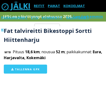
JÄLKI
REITIT
PAIKAT
KOKOELMAT
Jälki on päivittynnyt elokuussa 2026.
Lue tarkemmin
PAIKKAKUNNAT
ETSI
KOMMENTIT
RAJOITUKSET
Fat talvireitti Bikestoppi Sortti
KIRJAUDU SISÄÄN
Menu
Hiittenharju
Pituus
18,6 km
; nousua
52 m
; paikkakunnat:
Eura,
MTB
Harjavalta, Kokemäki
TALLENNA GPX