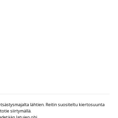
tsästysmajalta lähtien. Reitin suositeltu kiertosuunta
tie siirtymällä.
vedetään latujen ohi.