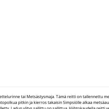
kettelurinne tai Metsästysmaja. Tämä reitti on tallennettu me
olkua pitkin ja kierros takaisin Simpsiölle alkaa metsäauto
tty. Ladun ylitys sallittu on sallittua. Hiihtokaudella reitti 