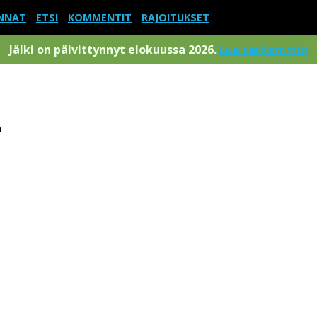
NNAT
ETSI
KOMMENTIT
RAJOITUKSET
Jälki on päivittynnyt elokuussa 2026.
Lue tarkemmin
a