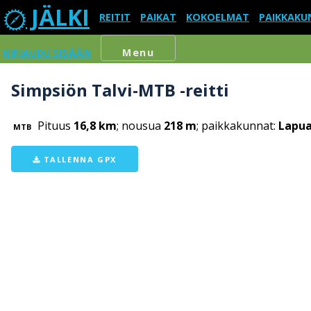
JÄLKI
REITIT
PAIKAT
KOKOELMAT
PAIKKAKU
KIRJAUDU SISÄÄN
Menu
Simpsiön Talvi-MTB -reitti
Pituus
16,8 km
; nousua
218 m
; paikkakunnat:
Lapu
MTB
TALLENNA GPX