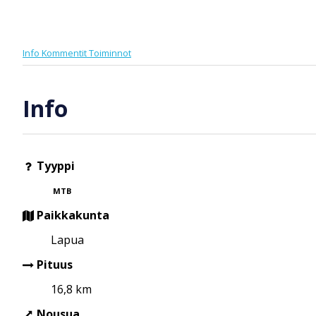
Info
Kommentit
Toiminnot
Info
Tyyppi
MTB
Paikkakunta
Lapua
Pituus
16,8 km
Nousua