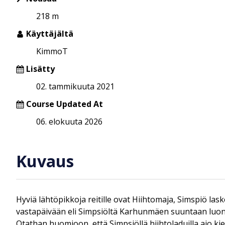
218 m
Käyttäjältä
KimmoT
Lisätty
02. tammikuuta 2021
Course Updated At
06. elokuuta 2026
Kuvaus
Hyviä lähtöpikkoja reitille ovat Hiihtomaja, Simspiö las
vastapäivään eli Simpsiöltä Karhunmäen suuntaan luontop
Otathan huomioon, että Simpsiöllä hiihtoladuilla ajo kielle