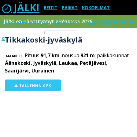
JÄLKI
REITIT
PAIKAT
KOKOELMAT
Jälki on päivittynnyt elokuussa 2026.
Lue tarkemmin
PAIKKAKUNNAT
ETSI
KOMMENTIT
RAJOITUKSET
Tikkakoski-jyväskylä
KIRJAUDU SISÄÄN
Menu
Pituus
91,7 km
; nousua
921 m
; paikkakunnat:
MAANTIE
Äänekoski, Jyväskylä, Laukaa, Petäjävesi,
Saarijärvi, Uurainen
TALLENNA GPX