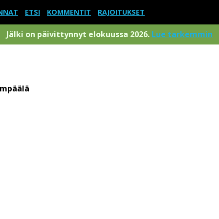
NNAT
ETSI
KOMMENTIT
RAJOITUKSET
Jälki on päivittynnyt elokuussa 2026.
Lue tarkemmin
mpäälä