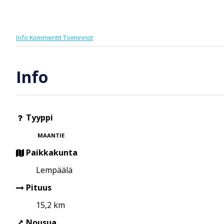
Info
Kommentit
Toiminnot
Info
Tyyppi
MAANTIE
Paikkakunta
Lempäälä
Pituus
15,2 km
Nousua