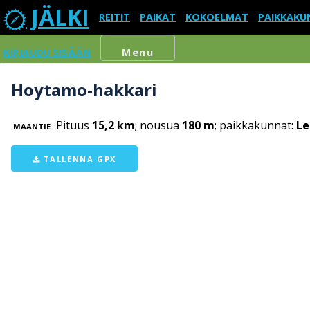
JÄLKI
REITIT
PAIKAT
KOKOELMAT
PAIKKAKU
KIRJAUDU SISÄÄN
Menu
Hoytamo-hakkari
Pituus
15,2 km
; nousua
180 m
; paikkakunnat:
Le
MAANTIE
TALLENNA GPX