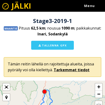
JÄLKI
Menu
Stage3-2019-1
Pituus
62,5 km
; nousua
1090 m
; paikkakunnat:
MAANTIE
Inari, Sodankylä
TALLENNA GPX
Tämän reitin lähellä on rajoitettuja alueita, joissa
pyöräily voi olla kiellettyä.
Tarkemmat tiedot
+
−