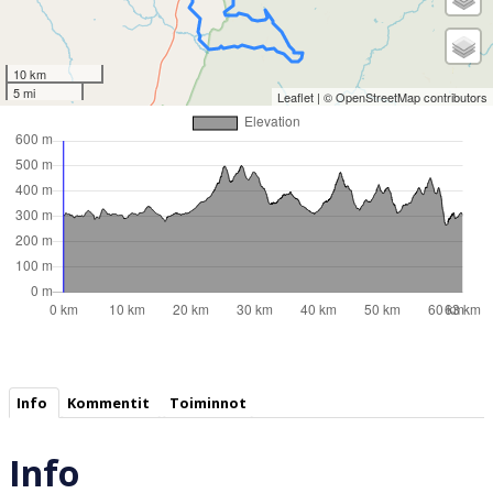
10 km
5 mi
Leaflet
| ©
OpenStreetMap
contributors
Info
Kommentit
Toiminnot
Info