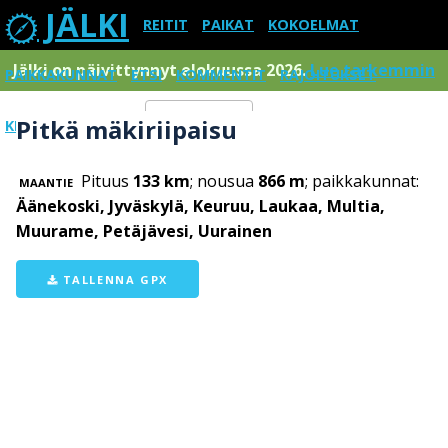
JÄLKI
REITIT
PAIKAT
KOKOELMAT
Jälki on päivittynnyt elokuussa 2026.
Lue tarkemmin
PAIKKAKUNNAT
ETSI
KOMMENTIT
RAJOITUKSET
Pitkä mäkiriipaisu
KIRJAUDU SISÄÄN
Menu
Pituus
133 km
; nousua
866 m
; paikkakunnat:
MAANTIE
Äänekoski, Jyväskylä, Keuruu, Laukaa, Multia,
Muurame, Petäjävesi, Uurainen
TALLENNA GPX