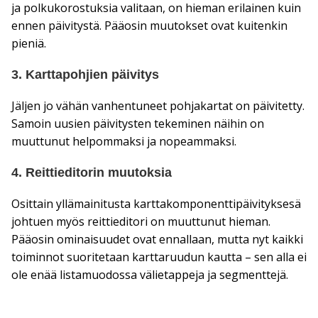
ja polkukorostuksia valitaan, on hieman erilainen kuin
ennen päivitystä. Pääosin muutokset ovat kuitenkin
pieniä.
3. Karttapohjien päivitys
Jäljen jo vähän vanhentuneet pohjakartat on päivitetty.
Samoin uusien päivitysten tekeminen näihin on
muuttunut helpommaksi ja nopeammaksi.
4. Reittieditorin muutoksia
Osittain yllämainitusta karttakomponenttipäivityksesä
johtuen myös reittieditori on muuttunut hieman.
Pääosin ominaisuudet ovat ennallaan, mutta nyt kaikki
toiminnot suoritetaan karttaruudun kautta – sen alla ei
ole enää listamuodossa välietappeja ja segmenttejä.