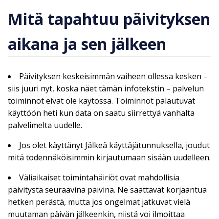
Mitä tapahtuu päivityksen
aikana ja sen jälkeen
Päivityksen keskeisimmän vaiheen ollessa kesken –
siis juuri nyt, koska näet tämän infotekstin – palvelun
toiminnot eivät ole käytössä. Toiminnot palautuvat
käyttöön heti kun data on saatu siirrettyä vanhalta
palvelimelta uudelle.
Jos olet käyttänyt Jälkeä käyttäjätunnuksella, joudut
mitä todennäköisimmin kirjautumaan sisään uudelleen.
Väliaikaiset toimintahäiriöt ovat mahdollisia
päivitystä seuraavina päivinä. Ne saattavat korjaantua
hetken perästä, mutta jos ongelmat jatkuvat vielä
muutaman päivän jälkeenkin, niistä voi ilmoittaa