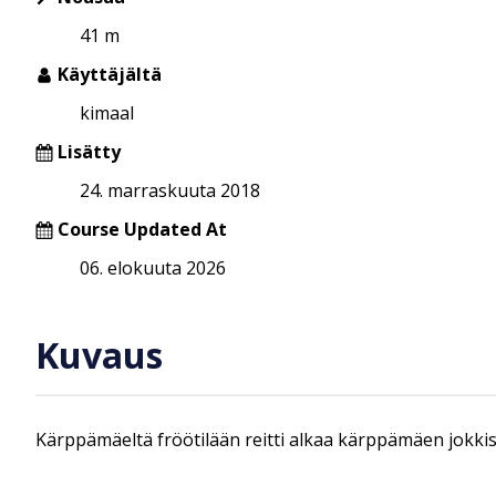
41 m
Käyttäjältä
kimaal
Lisätty
24. marraskuuta 2018
Course Updated At
06. elokuuta 2026
Kuvaus
Kärppämäeltä fröötilään reitti alkaa kärppämäen jokkisra