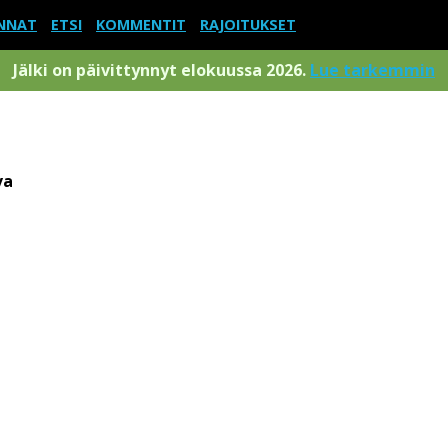
NNAT
ETSI
KOMMENTIT
RAJOITUKSET
Jälki on päivittynnyt elokuussa 2026.
Lue tarkemmin
va