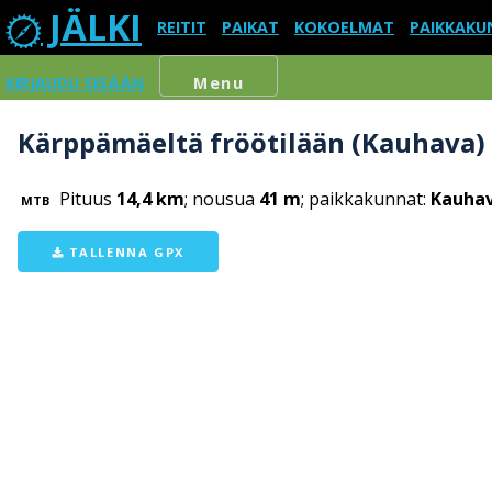
JÄLKI
REITIT
PAIKAT
KOKOELMAT
PAIKKAKU
KIRJAUDU SISÄÄN
Menu
Kärppämäeltä fröötilään (Kauhava)
Pituus
14,4 km
; nousua
41 m
; paikkakunnat:
Kauha
MTB
TALLENNA GPX