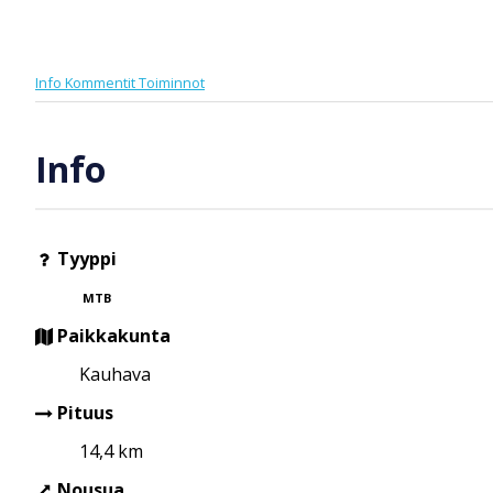
Info
Kommentit
Toiminnot
Info
Tyyppi
MTB
Paikkakunta
Kauhava
Pituus
14,4 km
Nousua