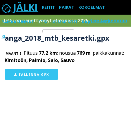
JÄLKI
REITIT
PAIKAT
KOKOELMAT
Jälki on päivittynnyt elokuussa 2026.
Lue tarkemmin
PAIKKAKUNNAT
ETSI
KOMMENTIT
RAJOITUKSET
anga_2018_mtb_kesaretki.gpx
KIRJAUDU SISÄÄN
Menu
Pituus
77,2 km
; nousua
769 m
; paikkakunnat:
MAANTIE
Kimitoön, Paimio, Salo, Sauvo
TALLENNA GPX