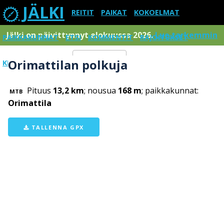
JÄLKI
REITIT
PAIKAT
KOKOELMAT
Jälki on päivittynnyt elokuussa 2026.
Lue tarkemmin
PAIKKAKUNNAT
ETSI
KOMMENTIT
RAJOITUKSET
Orimattilan polkuja
KIRJAUDU SISÄÄN
Menu
Pituus
13,2 km
; nousua
168 m
; paikkakunnat:
MTB
Orimattila
TALLENNA GPX