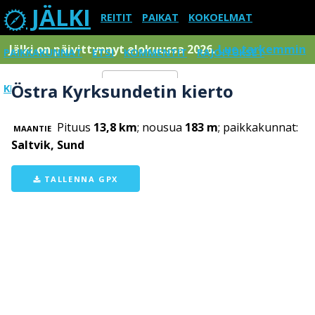
JÄLKI
REITIT
PAIKAT
KOKOELMAT
Jälki on päivittynnyt elokuussa 2026.
Lue tarkemmin
PAIKKAKUNNAT
ETSI
KOMMENTIT
RAJOITUKSET
Östra Kyrksundetin kierto
KIRJAUDU SISÄÄN
Menu
Pituus
13,8 km
; nousua
183 m
; paikkakunnat:
MAANTIE
Saltvik, Sund
TALLENNA GPX