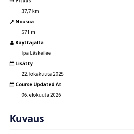
Pituus
37,7 km
Nousua
571 m
Käyttäjältä
Ipa Läskeilee
Lisätty
22. lokakuuta 2025
Course Updated At
06. elokuuta 2026
Kuvaus