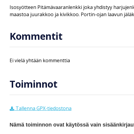
Isosyötteen Pitämävaaranlenkki joka yhdistyy harjujenl
maastoa juurakkoo ja kivikkoo. Portin-ojan laavun jälä
Kommentit
Ei vielä yhtään kommenttia
Toiminnot
Tallenna GPX-tiedostona
Nämä toiminnon ovat käytössä vain sisäänkirjautu