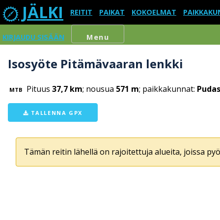
JÄLKI
REITIT
PAIKAT
KOKOELMAT
PAIKKAKU
KIRJAUDU SISÄÄN
Menu
Isosyöte Pitämävaaran lenkki
Pituus
37,7 km
; nousua
571 m
; paikkakunnat:
Pudas
MTB
TALLENNA GPX
Tämän reitin lähellä on rajoitettuja alueita, joissa pyör