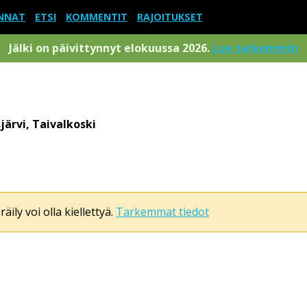
NNAT
ETSI
KOMMENTIT
RAJOITUKSET
Jälki on päivittynnyt elokuussa 2026.
Lue tarkemmin
järvi, Taivalkoski
äily voi olla kiellettyä.
Tarkemmat tiedot