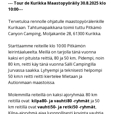
--- Tour de Kurikka Maastopyöräily 30.8.2025 klo
10:00---
Tervetuloa rennolle ohjatulle maastopyörälenkille
Kurikaan. Tahtumapaikkana toimii tuttu Pitkämö
Canyon Camping, Moljakantie 28, 61300 Kurikka.
Starttaamme reiteille klo 10:00 Pitkämön
leirintäalueelta. Meillä on tarjolla tänä vuonna
kaksi eri pituista reittiä, 80 ja 50 km.. Pidempi, noin
80 km, reitti käy tänä vuonna Sälli Campingilla
Jurvassa saakka. Lyhyempi ja teknisesti helpompi
50 km:n reitti reitti kiertelee Mietaan ja
Autionmaan maastoissa.
Molemmilla reiteillä on kaksi ajoryhmää. 80 km
reitillä ovat
kilpa80- ja vauhti80 -ryhmät
ja 50
km reitillä ovat
vauhti50- ja retki50 -ryhmät
,
Kilpa-ajoryhmä ajaa luonnollisesti kovinta vauhtia