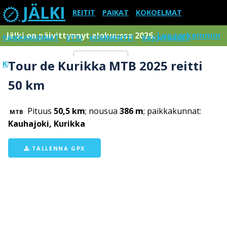
JÄLKI
REITIT
PAIKAT
KOKOELMAT
Jälki on päivittynnyt elokuussa 2026.
Lue tarkemmin
PAIKKAKUNNAT
ETSI
KOMMENTIT
RAJOITUKSET
Tour de Kurikka MTB 2025 reitti
KIRJAUDU SISÄÄN
Menu
50 km
Pituus
50,5 km
; nousua
386 m
; paikkakunnat:
MTB
Kauhajoki, Kurikka
TALLENNA GPX