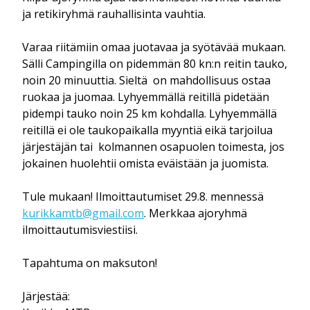
ja retikiryhmä rauhallisinta vauhtia.
Varaa riitämiin omaa juotavaa ja syötävää mukaan.
Sälli Campingilla on pidemmän 80 kn:n reitin tauko,
noin 20 minuuttia. Sieltä on mahdollisuus ostaa
ruokaa ja juomaa. Lyhyemmällä reitillä pidetään
pidempi tauko noin 25 km kohdalla. Lyhyemmällä
reitillä ei ole taukopaikalla myyntiä eikä tarjoilua
järjestäjän tai kolmannen osapuolen toimesta, jos
jokainen huolehtii omista eväistään ja juomista.
Tule mukaan! Ilmoittautumiset 29.8. mennessä
kurikkamtb@gmail.com
. Merkkaa ajoryhmä
ilmoittautumisviestiisi.
Tapahtuma on maksuton!
Järjestää: