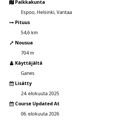
Paikkakunta
Espoo, Helsinki, Vantaa
Pituus
54,6 km
Nousua
704 m
Käyttäjältä
Ganes
Lisätty
24. elokuuta 2025
Course Updated At
06. elokuuta 2026