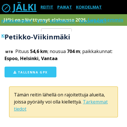
JÄLKI
REITIT
PAIKAT
KOKOELMAT
Jälki on päivittynnyt elokuussa 2026.
Lue tarkemmin
PAIKKAKUNNAT
ETSI
KOMMENTIT
RAJOITUKSET
Petikko-Viikinmäki
KIRJAUDU SISÄÄN
Menu
Pituus
54,6 km
; nousua
704 m
; paikkakunnat:
MTB
Espoo, Helsinki, Vantaa
TALLENNA GPX
Tämän reitin lähellä on rajoitettuja alueita,
joissa pyöräily voi olla kiellettyä.
Tarkemmat
tiedot