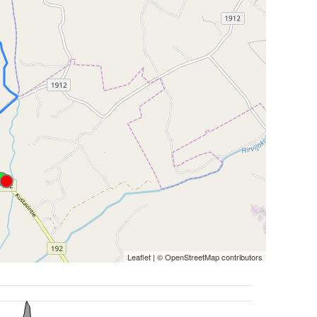
Leaflet
| ©
OpenStreetMap
contributors