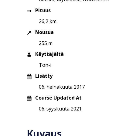
Pituus
26,2 km
Nousua
255 m
Käyttäjältä
Ton-i
Lisätty
06. heinäkuuta 2017
Course Updated At
06. syyskuuta 2021
Kuvaus