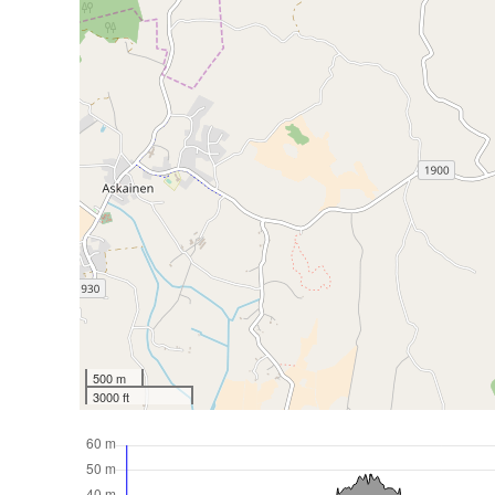
500 m
3000 ft