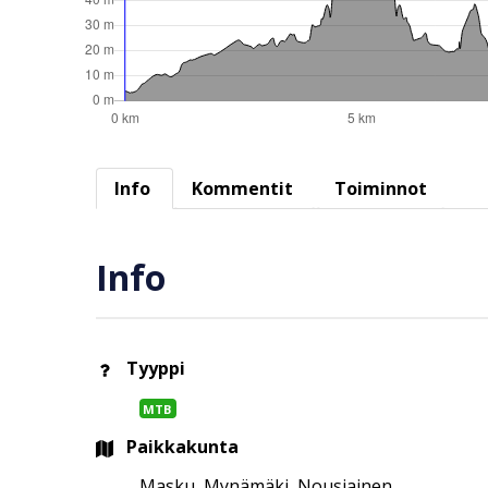
Info
Kommentit
Toiminnot
Info
Tyyppi
MTB
Paikkakunta
Masku, Mynämäki, Nousiainen