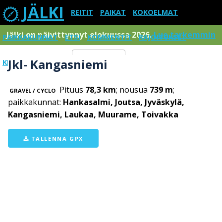
JÄLKI
REITIT
PAIKAT
KOKOELMAT
Jälki on päivittynnyt elokuussa 2026.
Lue tarkemmin
PAIKKAKUNNAT
ETSI
KOMMENTIT
RAJOITUKSET
Jkl- Kangasniemi
KIRJAUDU SISÄÄN
Menu
Pituus
78,3 km
; nousua
739 m
;
GRAVEL / CYCLO
paikkakunnat:
Hankasalmi, Joutsa, Jyväskylä,
Kangasniemi, Laukaa, Muurame, Toivakka
TALLENNA GPX